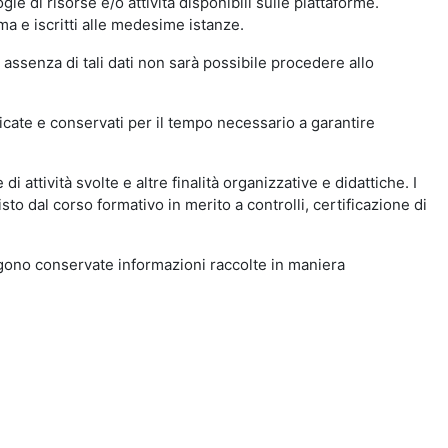
ie di risorse e/o attività disponibili sulle piattaforme.
ma e iscritti alle medesime istanze.
 assenza di tali dati non sarà possibile procedere allo
ndicate e conservati per il tempo necessario a garantire
i attività svolte e altre finalità organizzative e didattiche. I
to dal corso formativo in merito a controlli, certificazione di
engono conservate informazioni raccolte in maniera