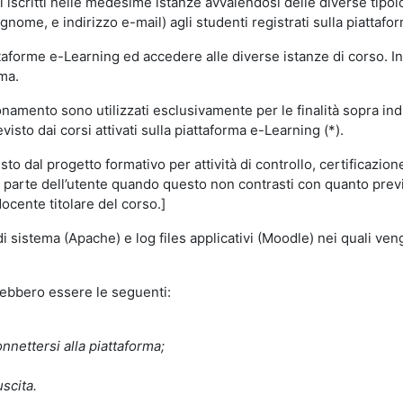
i iscritti nelle medesime istanze avvalendosi delle diverse tipolog
gnome, e indirizzo e-mail) agli studenti registrati sulla piattafor
attaforme e-Learning ed accedere alle diverse istanze di corso. In
rma.
nzionamento sono utilizzati esclusivamente per le finalità sopra i
visto dai corsi attivati sulla piattaforma e-Learning (*).
o dal progetto formativo per attività di controllo, certificazione d
a parte dell’utente quando questo non contrasti con quanto previs
docente titolare del corso.]
 di sistema (Apache) e log files applicativi (Moodle) nei quali v
trebbero essere le seguenti:
nnettersi alla piattaforma;
uscita.