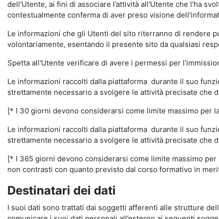
dell'Utente, ai fini di associare l’attività all'Utente che l’ha s
contestualmente conferma di aver preso visione dell'informat
Le informazioni che gli Utenti del sito riterranno di rendere 
volontariamente, esentando il presente sito da qualsiasi respon
Spetta all'Utente verificare di avere i permessi per l'immission
Le informazioni raccolti dalla piattaforma durante il suo funz
strettamente necessario a svolgere le attività precisate che d
[* I 30 giorni devono considerarsi come limite massimo per la c
Le informazioni raccolti dalla piattaforma durante il suo funzi
strettamente necessario a svolgere le attività precisate che d
[* I 365 giorni devono considerarsi come limite massimo per la
non contrasti con quanto previsto dal corso formativo in merito 
Destinatari dei dati
I suoi dati sono trattati dai soggetti afferenti alle strutture de
comunicare i suoi dati personali all’esterno ai seguenti soggett