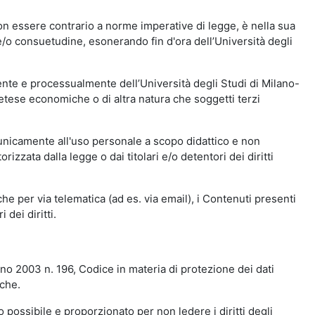
n essere contrario a norme imperative di legge, è nella sua
o e/o consuetudine, esonerando fin d'ora dell’Università degli
nte e processualmente dell’Università degli Studi di Milano-
etese economiche o di altra natura che soggetti terzi
 unicamente all'uso personale a scopo didattico e non
zata dalla legge o dai titolari e/o detentori dei diritti
e per via telematica (ad es. via email), i Contenuti presenti
 dei diritti.
gno 2003 n. 196, Codice in materia di protezione dei dati
iche.
 possibile e proporzionato per non ledere i diritti degli