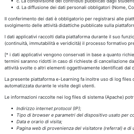
c. La condivisione dei contributi pubblicati dagli student
d. La diffusione dei dati personali obbligatori (Nome, Co
Il conferimento dei dati è obbligatorio per registrarsi alle pi
svolgimento delle attività didattiche pubblicate sulla piattafo
I dati applicativi raccolti dalla piattaforma durante il suo fu
(continuità, immutabilità e veridicità) il processo formativo pre
[* i dati applicativi vengono conservati in base a quanto richiest
termini saranno ridotti in caso di richieste di cancellazione d
attività svolte o altri elementi oggettivamente identificati dal 
La presente piattaforma e-Learning fa inoltre uso di log files
automatizzata durante le visite degli utenti.
Le informazioni raccolte nei log files di sistema (Apache) po
Indirizzo internet protocol (IP);
Tipo di browser e parametri del dispositivo usato per co
Data e orario di visita;
Pagina web di provenienza del visitatore (referral) e di 