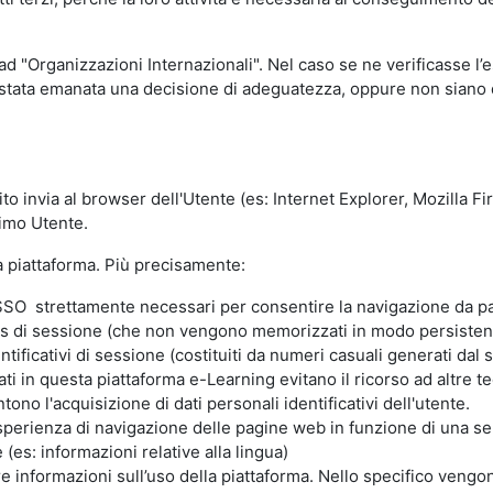
 ad "Organizzazioni Internazionali". Nel caso se ne verificasse l’
ia stata emanata una decisione di adeguatezza, oppure non siano d
ito invia al browser dell'Utente (es: Internet Explorer, Mozilla 
simo Utente.
la piattaforma. Più precisamente:
SO strettamente necessari per consentire la navigazione da part
s di sessione (che non vengono memorizzati in modo persistent
ntificativi di sessione (costituiti da numeri casuali generati dal
zzati in questa piattaforma e-Learning evitano il ricorso ad altre
ono l'acquisizione di dati personali identificativi dell'utente.
'esperienza di navigazione delle pagine web in funzione di una seri
(es: informazioni relative alla lingua)
are informazioni sull’uso della piattaforma. Nello specifico vengo