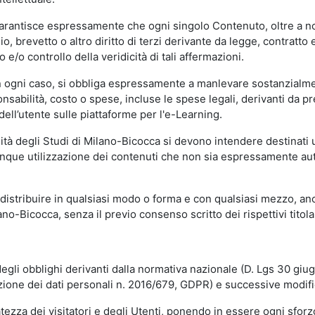
garantisce espressamente che ogni singolo Contenuto, oltre a no
hio, brevetto o altro diritto di terzi derivante da legge, contratt
/o controllo della veridicità di tali affermazioni.
in ogni caso, si obbliga espressamente a manlevare sostanzialme
abilità, costo o spese, incluse le spese legali, derivanti da pr
ell’utente sulle piattaforme per l'e-Learning.
sità degli Studi di Milano-Bicocca si devono intendere destinati
que utilizzazione dei contenuti che non sia espressamente autoriz
istribuire in qualsiasi modo o forma e con qualsiasi mezzo, anch
o-Bicocca, senza il previo consenso scritto dei rispettivi titolari
egli obblighi derivanti dalla normativa nazionale (D. Lgs 30 giu
zione dei dati personali n. 2016/679, GDPR) e successive modif
tezza dei visitatori e degli Utenti, ponendo in essere ogni sforzo