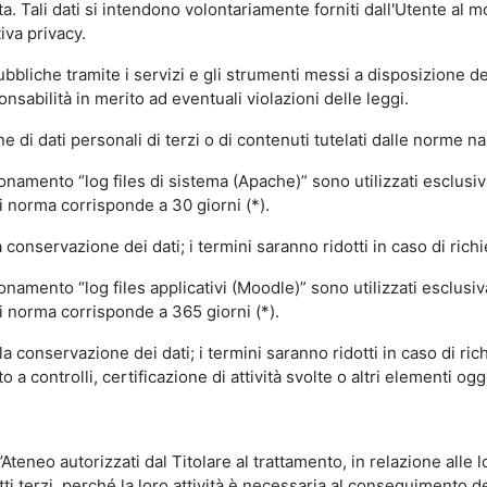
volta. Tali dati si intendono volontariamente forniti dall'Utente al 
iva privacy.
pubbliche tramite i servizi e gli strumenti messi a disposizione 
sabilità in merito ad eventuali violazioni delle leggi.
e di dati personali di terzi o di contenuti tutelati dalle norme na
ionamento “log files di sistema (Apache)” sono utilizzati esclusiv
i norma corrisponde a 30 giorni (*).
onservazione dei dati; i termini saranno ridotti in caso di richi
onamento “log files applicativi (Moodle)” sono utilizzati esclusi
i norma corrisponde a 365 giorni (*).
 conservazione dei dati; i termini saranno ridotti in caso di ri
a controlli, certificazione di attività svolte o altri elementi ogg
ll’Ateneo autorizzati dal Titolare al trattamento, in relazione alle
i terzi, perché la loro attività è necessaria al conseguimento del