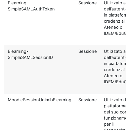
Elearning-
Sessione
Utilizzato ai f
SimpleSAMLAuthToken
dell’autentic
in piattaform
credenziali di
Ateneo o
IDEM/EduGA
Elearning-
Sessione
Utilizzato ai f
SimpleSAMLSessionID
dell’autentic
in piattaform
credenziali di
Ateneo o
IDEM/EduGA
MoodleSessionUnimibElearning
Sessione
Utilizzato dal
piattaforma ai
del suo corre
funzionamen
per il