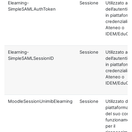
Elearning-
Sessione
Utilizzato ai f
SimpleSAMLAuthToken
dell’autentic
in piattaform
credenziali di
Ateneo o
IDEM/EduGA
Elearning-
Sessione
Utilizzato ai f
SimpleSAMLSessionID
dell’autentic
in piattaform
credenziali di
Ateneo o
IDEM/EduGA
MoodleSessionUnimibElearning
Sessione
Utilizzato dal
piattaforma ai
del suo corre
funzionamen
per il