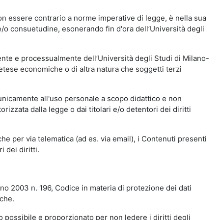
n essere contrario a norme imperative di legge, è nella sua
o e/o consuetudine, esonerando fin d'ora dell’Università degli
nte e processualmente dell’Università degli Studi di Milano-
etese economiche o di altra natura che soggetti terzi
 unicamente all'uso personale a scopo didattico e non
zata dalla legge o dai titolari e/o detentori dei diritti
e per via telematica (ad es. via email), i Contenuti presenti
 dei diritti.
gno 2003 n. 196, Codice in materia di protezione dei dati
iche.
 possibile e proporzionato per non ledere i diritti degli