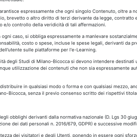
garantisce espressamente che ogni singolo Contenuto, oltre a no
hio, brevetto o altro diritto di terzi derivante da legge, contratt
/o controllo della veridicità di tali affermazioni.
in ogni caso, si obbliga espressamente a manlevare sostanzialme
abilità, costo o spese, incluse le spese legali, derivanti da pr
ell’utente sulle piattaforme per l'e-Learning.
sità degli Studi di Milano-Bicocca si devono intendere destinati
que utilizzazione dei contenuti che non sia espressamente autoriz
istribuire in qualsiasi modo o forma e con qualsiasi mezzo, anch
o-Bicocca, senza il previo consenso scritto dei rispettivi titolari
egli obblighi derivanti dalla normativa nazionale (D. Lgs 30 giu
zione dei dati personali n. 2016/679, GDPR) e successive modif
tezza dei visitatori e degli Utenti, ponendo in essere ogni sforzo