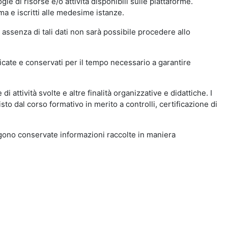
ie di risorse e/o attività disponibili sulle piattaforme.
ma e iscritti alle medesime istanze.
 assenza di tali dati non sarà possibile procedere allo
ndicate e conservati per il tempo necessario a garantire
i attività svolte e altre finalità organizzative e didattiche. I
to dal corso formativo in merito a controlli, certificazione di
engono conservate informazioni raccolte in maniera