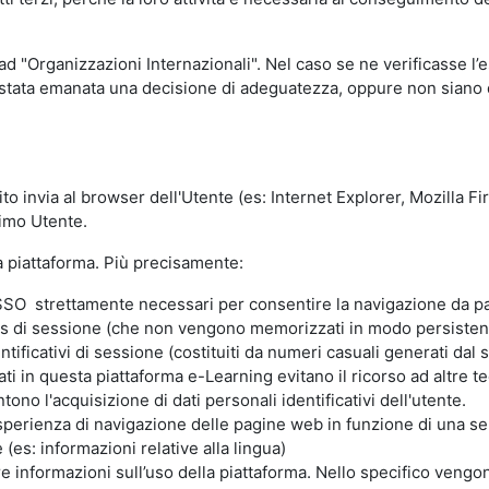
 ad "Organizzazioni Internazionali". Nel caso se ne verificasse l’
ia stata emanata una decisione di adeguatezza, oppure non siano d
ito invia al browser dell'Utente (es: Internet Explorer, Mozilla 
simo Utente.
la piattaforma. Più precisamente:
SO strettamente necessari per consentire la navigazione da part
s di sessione (che non vengono memorizzati in modo persistent
ntificativi di sessione (costituiti da numeri casuali generati dal
zzati in questa piattaforma e-Learning evitano il ricorso ad altre
ono l'acquisizione di dati personali identificativi dell'utente.
'esperienza di navigazione delle pagine web in funzione di una seri
(es: informazioni relative alla lingua)
are informazioni sull’uso della piattaforma. Nello specifico vengo