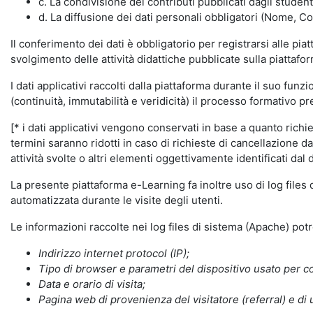
c. La condivisione dei contributi pubblicati dagli student
d. La diffusione dei dati personali obbligatori (Nome, Co
Il conferimento dei dati è obbligatorio per registrarsi alle pi
svolgimento delle attività didattiche pubblicate sulla piattafo
I dati applicativi raccolti dalla piattaforma durante il suo fu
(continuità, immutabilità e veridicità) il processo formativo pre
[* i dati applicativi vengono conservati in base a quanto richiest
termini saranno ridotti in caso di richieste di cancellazione d
attività svolte o altri elementi oggettivamente identificati dal 
La presente piattaforma e-Learning fa inoltre uso di log files
automatizzata durante le visite degli utenti.
Le informazioni raccolte nei log files di sistema (Apache) po
Indirizzo internet protocol (IP);
Tipo di browser e parametri del dispositivo usato per co
Data e orario di visita;
Pagina web di provenienza del visitatore (referral) e di 