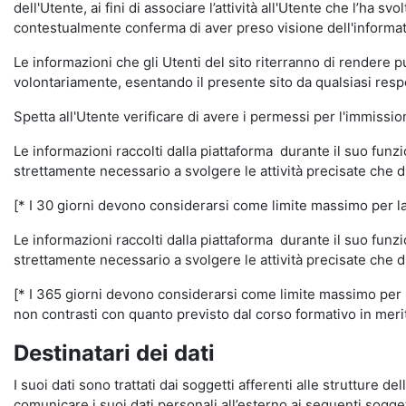
dell'Utente, ai fini di associare l’attività all'Utente che l’ha s
contestualmente conferma di aver preso visione dell'informat
Le informazioni che gli Utenti del sito riterranno di rendere 
volontariamente, esentando il presente sito da qualsiasi respon
Spetta all'Utente verificare di avere i permessi per l'immission
Le informazioni raccolti dalla piattaforma durante il suo funz
strettamente necessario a svolgere le attività precisate che d
[* I 30 giorni devono considerarsi come limite massimo per la c
Le informazioni raccolti dalla piattaforma durante il suo funzi
strettamente necessario a svolgere le attività precisate che d
[* I 365 giorni devono considerarsi come limite massimo per la
non contrasti con quanto previsto dal corso formativo in merito 
Destinatari dei dati
I suoi dati sono trattati dai soggetti afferenti alle strutture de
comunicare i suoi dati personali all’esterno ai seguenti soggett