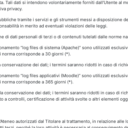
volta. Tali dati si intendono volontariamente forniti dall'Utente al 
iva privacy.
pubbliche tramite i servizi e gli strumenti messi a disposizione 
sabilità in merito ad eventuali violazioni delle leggi.
e di dati personali di terzi o di contenuti tutelati dalle norme na
ionamento “log files di sistema (Apache)” sono utilizzati esclusiv
i norma corrisponde a 30 giorni (*).
onservazione dei dati; i termini saranno ridotti in caso di richi
onamento “log files applicativi (Moodle)” sono utilizzati esclusi
i norma corrisponde a 365 giorni (*).
 conservazione dei dati; i termini saranno ridotti in caso di ri
a controlli, certificazione di attività svolte o altri elementi ogg
ll’Ateneo autorizzati dal Titolare al trattamento, in relazione alle
i terzi, perché la loro attività è necessaria al conseguimento del