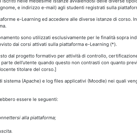
i iscritti nelle medesime istanze avvalendosi delle diverse tipolog
gnome, e indirizzo e-mail) agli studenti registrati sulla piattafor
attaforme e-Learning ed accedere alle diverse istanze di corso. In
rma.
nzionamento sono utilizzati esclusivamente per le finalità sopra i
visto dai corsi attivati sulla piattaforma e-Learning (*).
o dal progetto formativo per attività di controllo, certificazione d
a parte dell’utente quando questo non contrasti con quanto previs
docente titolare del corso.]
 di sistema (Apache) e log files applicativi (Moodle) nei quali v
trebbero essere le seguenti:
nnettersi alla piattaforma;
uscita.