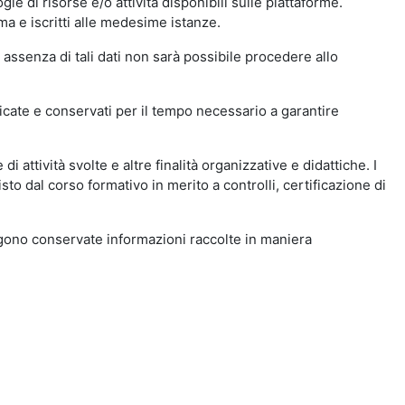
ie di risorse e/o attività disponibili sulle piattaforme.
ma e iscritti alle medesime istanze.
 assenza di tali dati non sarà possibile procedere allo
ndicate e conservati per il tempo necessario a garantire
i attività svolte e altre finalità organizzative e didattiche. I
to dal corso formativo in merito a controlli, certificazione di
engono conservate informazioni raccolte in maniera