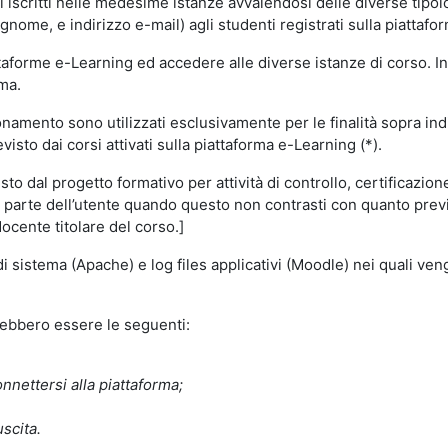
i iscritti nelle medesime istanze avvalendosi delle diverse tipolog
gnome, e indirizzo e-mail) agli studenti registrati sulla piattafor
attaforme e-Learning ed accedere alle diverse istanze di corso. In
rma.
nzionamento sono utilizzati esclusivamente per le finalità sopra i
visto dai corsi attivati sulla piattaforma e-Learning (*).
o dal progetto formativo per attività di controllo, certificazione d
a parte dell’utente quando questo non contrasti con quanto previs
docente titolare del corso.]
 di sistema (Apache) e log files applicativi (Moodle) nei quali v
trebbero essere le seguenti:
nnettersi alla piattaforma;
uscita.