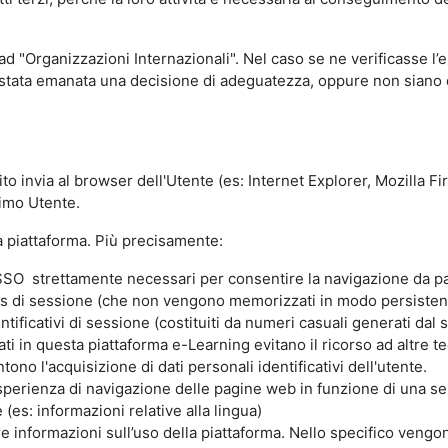
 ad "Organizzazioni Internazionali". Nel caso se ne verificasse l’
ia stata emanata una decisione di adeguatezza, oppure non siano d
ito invia al browser dell'Utente (es: Internet Explorer, Mozilla 
simo Utente.
la piattaforma. Più precisamente:
SO strettamente necessari per consentire la navigazione da part
s di sessione (che non vengono memorizzati in modo persistent
ntificativi di sessione (costituiti da numeri casuali generati dal
zzati in questa piattaforma e-Learning evitano il ricorso ad altre
ono l'acquisizione di dati personali identificativi dell'utente.
'esperienza di navigazione delle pagine web in funzione di una seri
(es: informazioni relative alla lingua)
are informazioni sull’uso della piattaforma. Nello specifico vengo