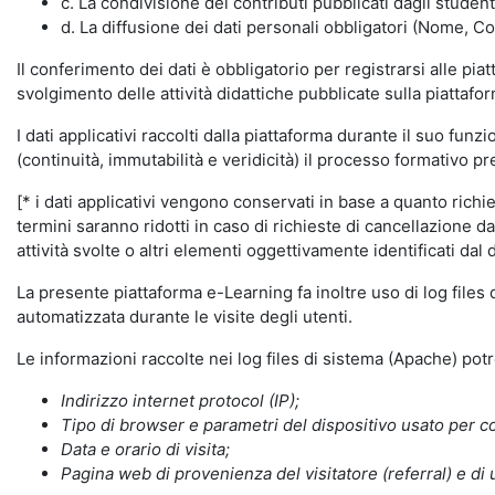
c. La condivisione dei contributi pubblicati dagli student
d. La diffusione dei dati personali obbligatori (Nome, Co
Il conferimento dei dati è obbligatorio per registrarsi alle pi
svolgimento delle attività didattiche pubblicate sulla piattafo
I dati applicativi raccolti dalla piattaforma durante il suo fu
(continuità, immutabilità e veridicità) il processo formativo pre
[* i dati applicativi vengono conservati in base a quanto richiest
termini saranno ridotti in caso di richieste di cancellazione d
attività svolte o altri elementi oggettivamente identificati dal 
La presente piattaforma e-Learning fa inoltre uso di log files
automatizzata durante le visite degli utenti.
Le informazioni raccolte nei log files di sistema (Apache) po
Indirizzo internet protocol (IP);
Tipo di browser e parametri del dispositivo usato per co
Data e orario di visita;
Pagina web di provenienza del visitatore (referral) e di 