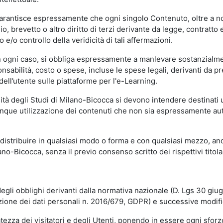
garantisce espressamente che ogni singolo Contenuto, oltre a no
hio, brevetto o altro diritto di terzi derivante da legge, contratt
/o controllo della veridicità di tali affermazioni.
in ogni caso, si obbliga espressamente a manlevare sostanzialme
abilità, costo o spese, incluse le spese legali, derivanti da pr
ell’utente sulle piattaforme per l'e-Learning.
sità degli Studi di Milano-Bicocca si devono intendere destinati
que utilizzazione dei contenuti che non sia espressamente autoriz
istribuire in qualsiasi modo o forma e con qualsiasi mezzo, anch
o-Bicocca, senza il previo consenso scritto dei rispettivi titolari
egli obblighi derivanti dalla normativa nazionale (D. Lgs 30 giu
zione dei dati personali n. 2016/679, GDPR) e successive modif
tezza dei visitatori e degli Utenti, ponendo in essere ogni sforzo