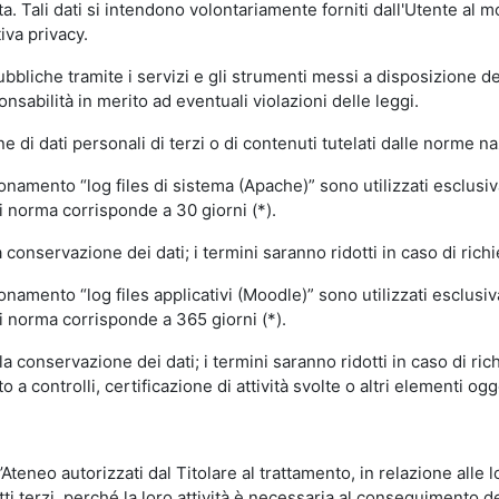
volta. Tali dati si intendono volontariamente forniti dall'Utente al 
iva privacy.
pubbliche tramite i servizi e gli strumenti messi a disposizione 
sabilità in merito ad eventuali violazioni delle leggi.
e di dati personali di terzi o di contenuti tutelati dalle norme na
ionamento “log files di sistema (Apache)” sono utilizzati esclusiv
i norma corrisponde a 30 giorni (*).
onservazione dei dati; i termini saranno ridotti in caso di richi
onamento “log files applicativi (Moodle)” sono utilizzati esclusi
i norma corrisponde a 365 giorni (*).
 conservazione dei dati; i termini saranno ridotti in caso di ri
a controlli, certificazione di attività svolte o altri elementi ogg
ll’Ateneo autorizzati dal Titolare al trattamento, in relazione alle
i terzi, perché la loro attività è necessaria al conseguimento del