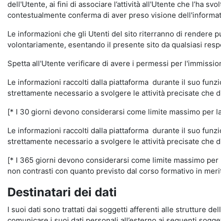
dell'Utente, ai fini di associare l’attività all'Utente che l’ha s
contestualmente conferma di aver preso visione dell'informat
Le informazioni che gli Utenti del sito riterranno di rendere 
volontariamente, esentando il presente sito da qualsiasi respon
Spetta all'Utente verificare di avere i permessi per l'immission
Le informazioni raccolti dalla piattaforma durante il suo funz
strettamente necessario a svolgere le attività precisate che d
[* I 30 giorni devono considerarsi come limite massimo per la c
Le informazioni raccolti dalla piattaforma durante il suo funzi
strettamente necessario a svolgere le attività precisate che d
[* I 365 giorni devono considerarsi come limite massimo per la
non contrasti con quanto previsto dal corso formativo in merito 
Destinatari dei dati
I suoi dati sono trattati dai soggetti afferenti alle strutture de
comunicare i suoi dati personali all’esterno ai seguenti soggett