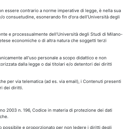
n essere contrario a norme imperative di legge, è nella sua
o e/o consuetudine, esonerando fin d'ora dell’Università degli
nte e processualmente dell’Università degli Studi di Milano-
etese economiche o di altra natura che soggetti terzi
 unicamente all'uso personale a scopo didattico e non
zata dalla legge o dai titolari e/o detentori dei diritti
e per via telematica (ad es. via email), i Contenuti presenti
 dei diritti.
gno 2003 n. 196, Codice in materia di protezione dei dati
iche.
 possibile e proporzionato per non ledere i diritti degli