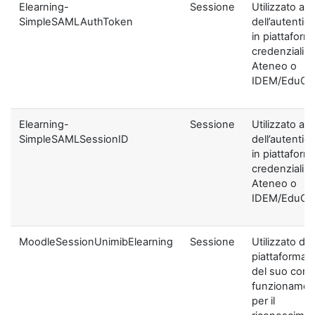
Elearning-
Sessione
Utilizzato ai f
SimpleSAMLAuthToken
dell’autentic
in piattaform
credenziali di
Ateneo o
IDEM/EduGA
Elearning-
Sessione
Utilizzato ai f
SimpleSAMLSessionID
dell’autentic
in piattaform
credenziali di
Ateneo o
IDEM/EduGA
MoodleSessionUnimibElearning
Sessione
Utilizzato dal
piattaforma ai
del suo corre
funzionamen
per il