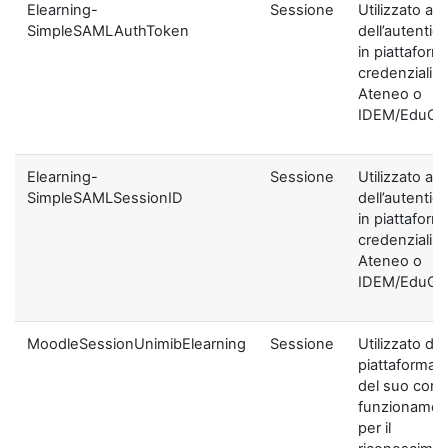
Elearning-
Sessione
Utilizzato ai f
SimpleSAMLAuthToken
dell’autentic
in piattaform
credenziali di
Ateneo o
IDEM/EduGA
Elearning-
Sessione
Utilizzato ai f
SimpleSAMLSessionID
dell’autentic
in piattaform
credenziali di
Ateneo o
IDEM/EduGA
MoodleSessionUnimibElearning
Sessione
Utilizzato dal
piattaforma ai
del suo corre
funzionamen
per il