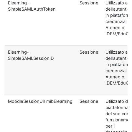
Elearning-
Sessione
Utilizzato ai f
SimpleSAMLAuthToken
dell’autentic
in piattaform
credenziali di
Ateneo o
IDEM/EduGA
Elearning-
Sessione
Utilizzato ai f
SimpleSAMLSessionID
dell’autentic
in piattaform
credenziali di
Ateneo o
IDEM/EduGA
MoodleSessionUnimibElearning
Sessione
Utilizzato dal
piattaforma ai
del suo corre
funzionamen
per il