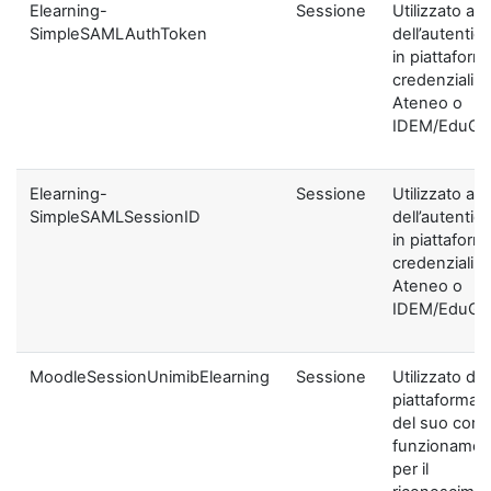
Elearning-
Sessione
Utilizzato ai f
SimpleSAMLAuthToken
dell’autentic
in piattaform
credenziali di
Ateneo o
IDEM/EduGA
Elearning-
Sessione
Utilizzato ai f
SimpleSAMLSessionID
dell’autentic
in piattaform
credenziali di
Ateneo o
IDEM/EduGA
MoodleSessionUnimibElearning
Sessione
Utilizzato dal
piattaforma ai
del suo corre
funzionamen
per il