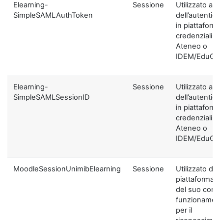
Elearning-
Sessione
Utilizzato ai f
SimpleSAMLAuthToken
dell’autentic
in piattaform
credenziali di
Ateneo o
IDEM/EduGA
Elearning-
Sessione
Utilizzato ai f
SimpleSAMLSessionID
dell’autentic
in piattaform
credenziali di
Ateneo o
IDEM/EduGA
MoodleSessionUnimibElearning
Sessione
Utilizzato dal
piattaforma ai
del suo corre
funzionamen
per il