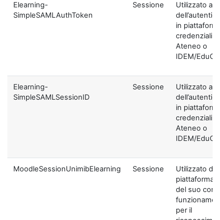
Elearning-
Sessione
Utilizzato ai f
SimpleSAMLAuthToken
dell’autentic
in piattaform
credenziali di
Ateneo o
IDEM/EduGA
Elearning-
Sessione
Utilizzato ai f
SimpleSAMLSessionID
dell’autentic
in piattaform
credenziali di
Ateneo o
IDEM/EduGA
MoodleSessionUnimibElearning
Sessione
Utilizzato dal
piattaforma ai
del suo corre
funzionamen
per il