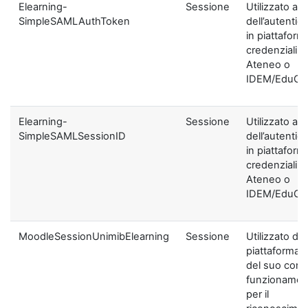
Elearning-
Sessione
Utilizzato ai f
SimpleSAMLAuthToken
dell’autentic
in piattaform
credenziali di
Ateneo o
IDEM/EduGA
Elearning-
Sessione
Utilizzato ai f
SimpleSAMLSessionID
dell’autentic
in piattaform
credenziali di
Ateneo o
IDEM/EduGA
MoodleSessionUnimibElearning
Sessione
Utilizzato dal
piattaforma ai
del suo corre
funzionamen
per il