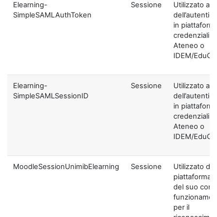
Elearning-
Sessione
Utilizzato ai f
SimpleSAMLAuthToken
dell’autentic
in piattaform
credenziali di
Ateneo o
IDEM/EduGA
Elearning-
Sessione
Utilizzato ai f
SimpleSAMLSessionID
dell’autentic
in piattaform
credenziali di
Ateneo o
IDEM/EduGA
MoodleSessionUnimibElearning
Sessione
Utilizzato dal
piattaforma ai
del suo corre
funzionamen
per il