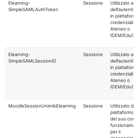
Elearning-
Sessione
Utilizzato ai f
SimpleSAMLAuthToken
dell’autentic
in piattaform
credenziali di
Ateneo o
IDEM/EduGA
Elearning-
Sessione
Utilizzato ai f
SimpleSAMLSessionID
dell’autentic
in piattaform
credenziali di
Ateneo o
IDEM/EduGA
MoodleSessionUnimibElearning
Sessione
Utilizzato dal
piattaforma ai
del suo corre
funzionamen
per il