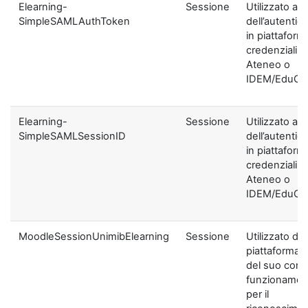
Elearning-
Sessione
Utilizzato ai f
SimpleSAMLAuthToken
dell’autentic
in piattaform
credenziali di
Ateneo o
IDEM/EduGA
Elearning-
Sessione
Utilizzato ai f
SimpleSAMLSessionID
dell’autentic
in piattaform
credenziali di
Ateneo o
IDEM/EduGA
MoodleSessionUnimibElearning
Sessione
Utilizzato dal
piattaforma ai
del suo corre
funzionamen
per il