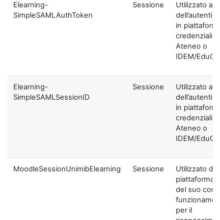
Elearning-
Sessione
Utilizzato ai f
SimpleSAMLAuthToken
dell’autentic
in piattaform
credenziali di
Ateneo o
IDEM/EduGA
Elearning-
Sessione
Utilizzato ai f
SimpleSAMLSessionID
dell’autentic
in piattaform
credenziali di
Ateneo o
IDEM/EduGA
MoodleSessionUnimibElearning
Sessione
Utilizzato dal
piattaforma ai
del suo corre
funzionamen
per il