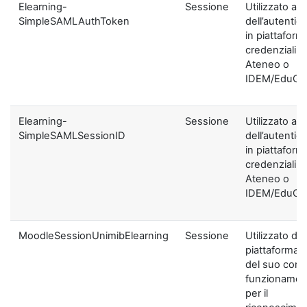
Elearning-
Sessione
Utilizzato ai f
SimpleSAMLAuthToken
dell’autentic
in piattaform
credenziali di
Ateneo o
IDEM/EduGA
Elearning-
Sessione
Utilizzato ai f
SimpleSAMLSessionID
dell’autentic
in piattaform
credenziali di
Ateneo o
IDEM/EduGA
MoodleSessionUnimibElearning
Sessione
Utilizzato dal
piattaforma ai
del suo corre
funzionamen
per il