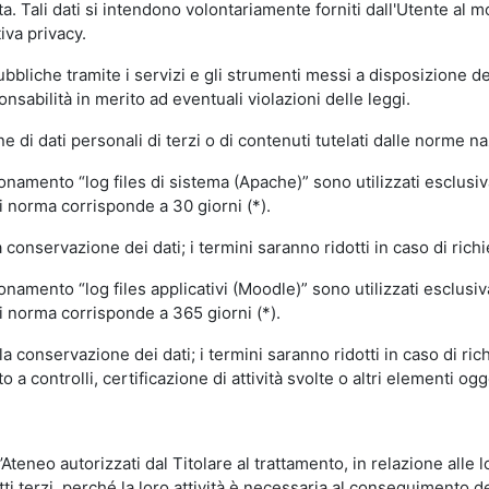
volta. Tali dati si intendono volontariamente forniti dall'Utente al 
iva privacy.
pubbliche tramite i servizi e gli strumenti messi a disposizione 
sabilità in merito ad eventuali violazioni delle leggi.
e di dati personali di terzi o di contenuti tutelati dalle norme na
ionamento “log files di sistema (Apache)” sono utilizzati esclusiv
i norma corrisponde a 30 giorni (*).
onservazione dei dati; i termini saranno ridotti in caso di richi
onamento “log files applicativi (Moodle)” sono utilizzati esclusi
i norma corrisponde a 365 giorni (*).
 conservazione dei dati; i termini saranno ridotti in caso di ri
a controlli, certificazione di attività svolte o altri elementi ogg
ll’Ateneo autorizzati dal Titolare al trattamento, in relazione alle
i terzi, perché la loro attività è necessaria al conseguimento del