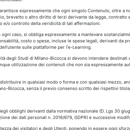
garantisce espressamente che ogni singolo Contenuto, oltre a no
hio, brevetto o altro diritto di terzi derivante da legge, contratt
/o controllo della veridicità di tali affermazioni.
in ogni caso, si obbliga espressamente a manlevare sostanzialme
abilità, costo o spese, incluse le spese legali, derivanti da pr
ell’utente sulle piattaforme per l'e-Learning.
sità degli Studi di Milano-Bicocca si devono intendere destinati
que utilizzazione dei contenuti che non sia espressamente autoriz
istribuire in qualsiasi modo o forma e con qualsiasi mezzo, anch
o-Bicocca, senza il previo consenso scritto dei rispettivi titolari
egli obblighi derivanti dalla normativa nazionale (D. Lgs 30 giu
zione dei dati personali n. 2016/679, GDPR) e successive modif
tezza dei visitatori e degli Utenti, ponendo in essere ogni sforzo