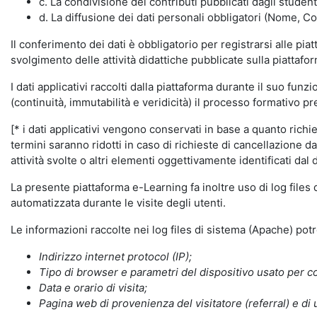
c. La condivisione dei contributi pubblicati dagli student
d. La diffusione dei dati personali obbligatori (Nome, Co
Il conferimento dei dati è obbligatorio per registrarsi alle pi
svolgimento delle attività didattiche pubblicate sulla piattafo
I dati applicativi raccolti dalla piattaforma durante il suo fu
(continuità, immutabilità e veridicità) il processo formativo pre
[* i dati applicativi vengono conservati in base a quanto richiest
termini saranno ridotti in caso di richieste di cancellazione d
attività svolte o altri elementi oggettivamente identificati dal 
La presente piattaforma e-Learning fa inoltre uso di log files
automatizzata durante le visite degli utenti.
Le informazioni raccolte nei log files di sistema (Apache) po
Indirizzo internet protocol (IP);
Tipo di browser e parametri del dispositivo usato per co
Data e orario di visita;
Pagina web di provenienza del visitatore (referral) e di 