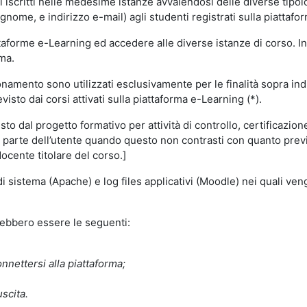
i iscritti nelle medesime istanze avvalendosi delle diverse tipolog
gnome, e indirizzo e-mail) agli studenti registrati sulla piattafor
attaforme e-Learning ed accedere alle diverse istanze di corso. In
rma.
nzionamento sono utilizzati esclusivamente per le finalità sopra i
visto dai corsi attivati sulla piattaforma e-Learning (*).
o dal progetto formativo per attività di controllo, certificazione d
a parte dell’utente quando questo non contrasti con quanto previs
docente titolare del corso.]
 di sistema (Apache) e log files applicativi (Moodle) nei quali v
trebbero essere le seguenti:
nnettersi alla piattaforma;
uscita.