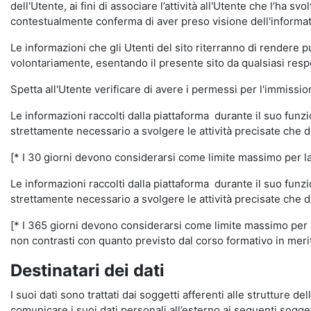
dell'Utente, ai fini di associare l’attività all'Utente che l’ha s
contestualmente conferma di aver preso visione dell'informat
Le informazioni che gli Utenti del sito riterranno di rendere 
volontariamente, esentando il presente sito da qualsiasi respon
Spetta all'Utente verificare di avere i permessi per l'immission
Le informazioni raccolti dalla piattaforma durante il suo funz
strettamente necessario a svolgere le attività precisate che d
[* I 30 giorni devono considerarsi come limite massimo per la c
Le informazioni raccolti dalla piattaforma durante il suo funzi
strettamente necessario a svolgere le attività precisate che d
[* I 365 giorni devono considerarsi come limite massimo per la
non contrasti con quanto previsto dal corso formativo in merito 
Destinatari dei dati
I suoi dati sono trattati dai soggetti afferenti alle strutture de
comunicare i suoi dati personali all’esterno ai seguenti soggett