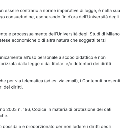
n essere contrario a norme imperative di legge, è nella sua
o e/o consuetudine, esonerando fin d'ora dell’Università degli
nte e processualmente dell’Università degli Studi di Milano-
etese economiche o di altra natura che soggetti terzi
 unicamente all'uso personale a scopo didattico e non
zata dalla legge o dai titolari e/o detentori dei diritti
e per via telematica (ad es. via email), i Contenuti presenti
 dei diritti.
gno 2003 n. 196, Codice in materia di protezione dei dati
iche.
 possibile e proporzionato per non ledere i diritti degli