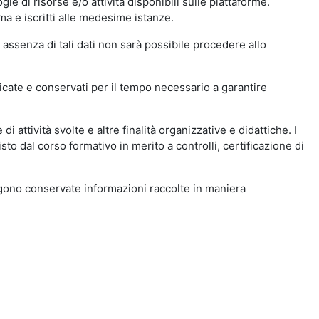
ie di risorse e/o attività disponibili sulle piattaforme.
ma e iscritti alle medesime istanze.
 assenza di tali dati non sarà possibile procedere allo
ndicate e conservati per il tempo necessario a garantire
i attività svolte e altre finalità organizzative e didattiche. I
to dal corso formativo in merito a controlli, certificazione di
engono conservate informazioni raccolte in maniera