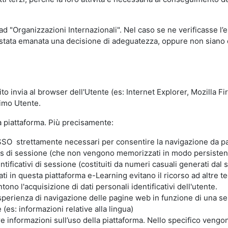
 ad "Organizzazioni Internazionali". Nel caso se ne verificasse l’
ia stata emanata una decisione di adeguatezza, oppure non siano d
ito invia al browser dell'Utente (es: Internet Explorer, Mozilla 
simo Utente.
la piattaforma. Più precisamente:
SO strettamente necessari per consentire la navigazione da part
s di sessione (che non vengono memorizzati in modo persistent
ntificativi di sessione (costituiti da numeri casuali generati dal
zzati in questa piattaforma e-Learning evitano il ricorso ad altre
ono l'acquisizione di dati personali identificativi dell'utente.
'esperienza di navigazione delle pagine web in funzione di una seri
(es: informazioni relative alla lingua)
are informazioni sull’uso della piattaforma. Nello specifico vengo