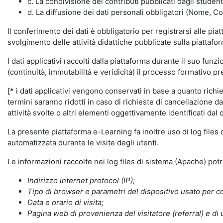
c. La condivisione dei contributi pubblicati dagli student
d. La diffusione dei dati personali obbligatori (Nome, Co
Il conferimento dei dati è obbligatorio per registrarsi alle pi
svolgimento delle attività didattiche pubblicate sulla piattafo
I dati applicativi raccolti dalla piattaforma durante il suo fu
(continuità, immutabilità e veridicità) il processo formativo pre
[* i dati applicativi vengono conservati in base a quanto richiest
termini saranno ridotti in caso di richieste di cancellazione d
attività svolte o altri elementi oggettivamente identificati dal 
La presente piattaforma e-Learning fa inoltre uso di log files
automatizzata durante le visite degli utenti.
Le informazioni raccolte nei log files di sistema (Apache) po
Indirizzo internet protocol (IP);
Tipo di browser e parametri del dispositivo usato per co
Data e orario di visita;
Pagina web di provenienza del visitatore (referral) e di 