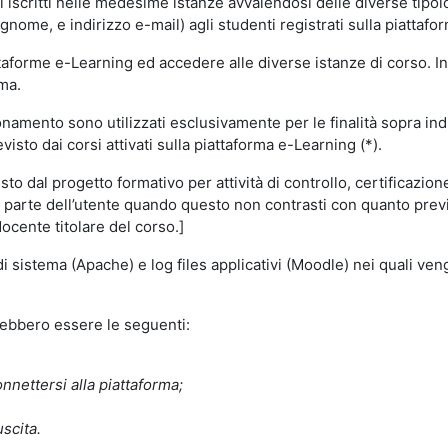
i iscritti nelle medesime istanze avvalendosi delle diverse tipolog
gnome, e indirizzo e-mail) agli studenti registrati sulla piattafor
attaforme e-Learning ed accedere alle diverse istanze di corso. In
rma.
nzionamento sono utilizzati esclusivamente per le finalità sopra i
visto dai corsi attivati sulla piattaforma e-Learning (*).
o dal progetto formativo per attività di controllo, certificazione d
a parte dell’utente quando questo non contrasti con quanto previs
docente titolare del corso.]
 di sistema (Apache) e log files applicativi (Moodle) nei quali v
trebbero essere le seguenti:
nnettersi alla piattaforma;
uscita.