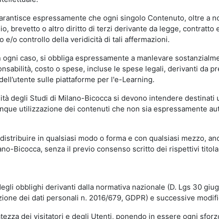
garantisce espressamente che ogni singolo Contenuto, oltre a no
hio, brevetto o altro diritto di terzi derivante da legge, contratt
/o controllo della veridicità di tali affermazioni.
in ogni caso, si obbliga espressamente a manlevare sostanzialme
abilità, costo o spese, incluse le spese legali, derivanti da pr
ell’utente sulle piattaforme per l'e-Learning.
sità degli Studi di Milano-Bicocca si devono intendere destinati
que utilizzazione dei contenuti che non sia espressamente autoriz
istribuire in qualsiasi modo o forma e con qualsiasi mezzo, anch
o-Bicocca, senza il previo consenso scritto dei rispettivi titolari
egli obblighi derivanti dalla normativa nazionale (D. Lgs 30 giu
zione dei dati personali n. 2016/679, GDPR) e successive modif
tezza dei visitatori e degli Utenti, ponendo in essere ogni sforzo