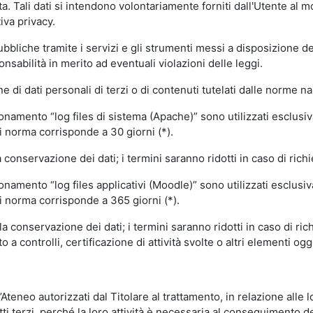
volta. Tali dati si intendono volontariamente forniti dall'Utente al 
iva privacy.
pubbliche tramite i servizi e gli strumenti messi a disposizione 
sabilità in merito ad eventuali violazioni delle leggi.
e di dati personali di terzi o di contenuti tutelati dalle norme na
ionamento “log files di sistema (Apache)” sono utilizzati esclusiv
i norma corrisponde a 30 giorni (*).
onservazione dei dati; i termini saranno ridotti in caso di richi
onamento “log files applicativi (Moodle)” sono utilizzati esclusi
i norma corrisponde a 365 giorni (*).
 conservazione dei dati; i termini saranno ridotti in caso di ri
a controlli, certificazione di attività svolte o altri elementi ogg
ll’Ateneo autorizzati dal Titolare al trattamento, in relazione alle
i terzi, perché la loro attività è necessaria al conseguimento del