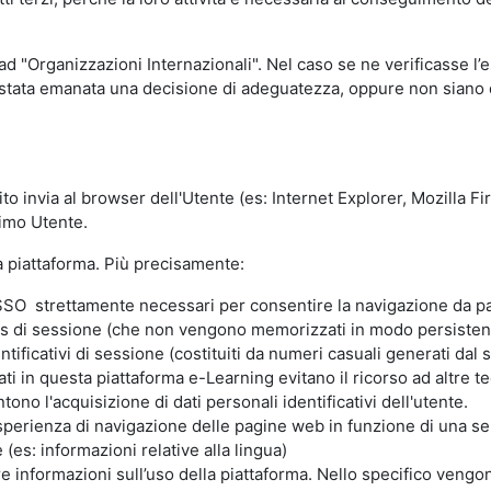
 ad "Organizzazioni Internazionali". Nel caso se ne verificasse l’
ia stata emanata una decisione di adeguatezza, oppure non siano d
ito invia al browser dell'Utente (es: Internet Explorer, Mozilla 
simo Utente.
la piattaforma. Più precisamente:
SO strettamente necessari per consentire la navigazione da part
s di sessione (che non vengono memorizzati in modo persistent
ntificativi di sessione (costituiti da numeri casuali generati dal
zzati in questa piattaforma e-Learning evitano il ricorso ad altre
ono l'acquisizione di dati personali identificativi dell'utente.
'esperienza di navigazione delle pagine web in funzione di una seri
(es: informazioni relative alla lingua)
are informazioni sull’uso della piattaforma. Nello specifico vengo