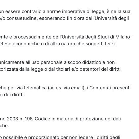
n essere contrario a norme imperative di legge, è nella sua
o e/o consuetudine, esonerando fin d'ora dell’Università degli
nte e processualmente dell’Università degli Studi di Milano-
etese economiche o di altra natura che soggetti terzi
 unicamente all'uso personale a scopo didattico e non
zata dalla legge o dai titolari e/o detentori dei diritti
e per via telematica (ad es. via email), i Contenuti presenti
 dei diritti.
gno 2003 n. 196, Codice in materia di protezione dei dati
iche.
 possibile e proporzionato per non ledere i diritti degli