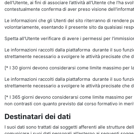
dell'Utente, ai fini di associare l’attività all'Utente che l’ha s
contestualmente conferma di aver preso visione dell'informat
Le informazioni che gli Utenti del sito riterranno di rendere 
volontariamente, esentando il presente sito da qualsiasi respon
Spetta all'Utente verificare di avere i permessi per l'immission
Le informazioni raccolti dalla piattaforma durante il suo funz
strettamente necessario a svolgere le attività precisate che d
[* I 30 giorni devono considerarsi come limite massimo per la c
Le informazioni raccolti dalla piattaforma durante il suo funzi
strettamente necessario a svolgere le attività precisate che d
[* I 365 giorni devono considerarsi come limite massimo per la
non contrasti con quanto previsto dal corso formativo in merito 
Destinatari dei dati
I suoi dati sono trattati dai soggetti afferenti alle strutture de
comunicare i suoi dati personali all’esterno ai seguenti soggett