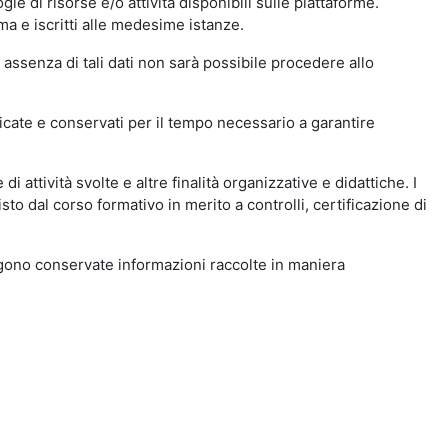
ie di risorse e/o attività disponibili sulle piattaforme.
ma e iscritti alle medesime istanze.
 assenza di tali dati non sarà possibile procedere allo
ndicate e conservati per il tempo necessario a garantire
i attività svolte e altre finalità organizzative e didattiche. I
to dal corso formativo in merito a controlli, certificazione di
engono conservate informazioni raccolte in maniera