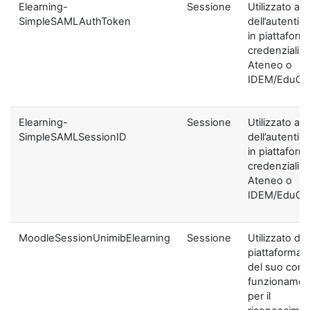
Elearning-
Sessione
Utilizzato ai f
SimpleSAMLAuthToken
dell’autentic
in piattaform
credenziali di
Ateneo o
IDEM/EduGA
Elearning-
Sessione
Utilizzato ai f
SimpleSAMLSessionID
dell’autentic
in piattaform
credenziali di
Ateneo o
IDEM/EduGA
MoodleSessionUnimibElearning
Sessione
Utilizzato dal
piattaforma ai
del suo corre
funzionamen
per il