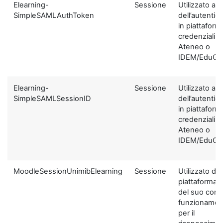
Elearning-
Sessione
Utilizzato ai f
SimpleSAMLAuthToken
dell’autentic
in piattaform
credenziali di
Ateneo o
IDEM/EduGA
Elearning-
Sessione
Utilizzato ai f
SimpleSAMLSessionID
dell’autentic
in piattaform
credenziali di
Ateneo o
IDEM/EduGA
MoodleSessionUnimibElearning
Sessione
Utilizzato dal
piattaforma ai
del suo corre
funzionamen
per il