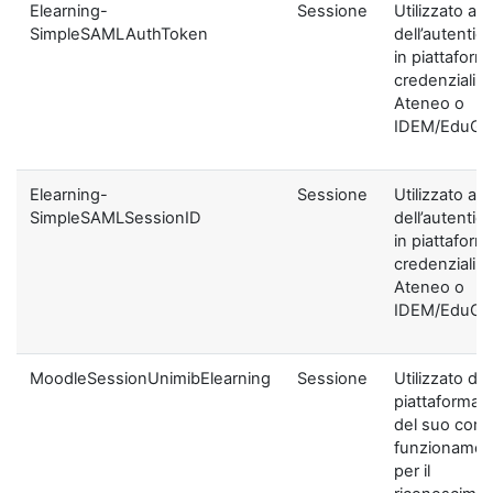
Elearning-
Sessione
Utilizzato ai f
SimpleSAMLAuthToken
dell’autentic
in piattaform
credenziali di
Ateneo o
IDEM/EduGA
Elearning-
Sessione
Utilizzato ai f
SimpleSAMLSessionID
dell’autentic
in piattaform
credenziali di
Ateneo o
IDEM/EduGA
MoodleSessionUnimibElearning
Sessione
Utilizzato dal
piattaforma ai
del suo corre
funzionamen
per il