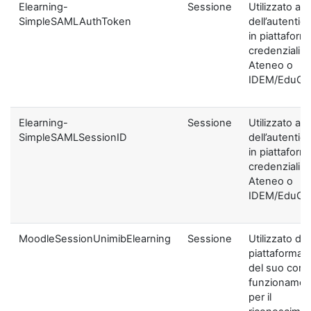
Elearning-
Sessione
Utilizzato ai f
SimpleSAMLAuthToken
dell’autentic
in piattaform
credenziali di
Ateneo o
IDEM/EduGA
Elearning-
Sessione
Utilizzato ai f
SimpleSAMLSessionID
dell’autentic
in piattaform
credenziali di
Ateneo o
IDEM/EduGA
MoodleSessionUnimibElearning
Sessione
Utilizzato dal
piattaforma ai
del suo corre
funzionamen
per il