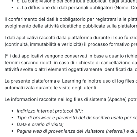
c. La condivisione dei contributi pubblicati dagli student
d. La diffusione dei dati personali obbligatori (Nome, Co
Il conferimento dei dati è obbligatorio per registrarsi alle pi
svolgimento delle attività didattiche pubblicate sulla piattafo
I dati applicativi raccolti dalla piattaforma durante il suo fu
(continuità, immutabilità e veridicità) il processo formativo pre
[* i dati applicativi vengono conservati in base a quanto richiest
termini saranno ridotti in caso di richieste di cancellazione d
attività svolte o altri elementi oggettivamente identificati dal 
La presente piattaforma e-Learning fa inoltre uso di log files
automatizzata durante le visite degli utenti.
Le informazioni raccolte nei log files di sistema (Apache) po
Indirizzo internet protocol (IP);
Tipo di browser e parametri del dispositivo usato per co
Data e orario di visita;
Pagina web di provenienza del visitatore (referral) e di 