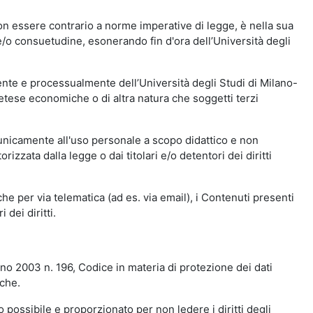
n essere contrario a norme imperative di legge, è nella sua
o e/o consuetudine, esonerando fin d'ora dell’Università degli
nte e processualmente dell’Università degli Studi di Milano-
etese economiche o di altra natura che soggetti terzi
 unicamente all'uso personale a scopo didattico e non
zata dalla legge o dai titolari e/o detentori dei diritti
e per via telematica (ad es. via email), i Contenuti presenti
 dei diritti.
gno 2003 n. 196, Codice in materia di protezione dei dati
iche.
 possibile e proporzionato per non ledere i diritti degli