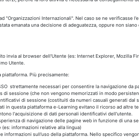
 ad "Organizzazioni Internazionali". Nel caso se ne verificasse l’
ia stata emanata una decisione di adeguatezza, oppure non siano d
ito invia al browser dell'Utente (es: Internet Explorer, Mozilla 
simo Utente.
la piattaforma. Più precisamente:
SO strettamente necessari per consentire la navigazione da part
s di sessione (che non vengono memorizzati in modo persistent
ntificativi di sessione (costituiti da numeri casuali generati dal
zzati in questa piattaforma e-Learning evitano il ricorso ad altre
ono l'acquisizione di dati personali identificativi dell'utente.
'esperienza di navigazione delle pagine web in funzione di una seri
(es: informazioni relative alla lingua)
are informazioni sull’uso della piattaforma. Nello specifico vengo