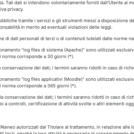
volta. Tali dati si intendono volontariamente forniti dall'Utente al 
iva privacy.
pubbliche tramite i servizi e gli strumenti messi a disposizione 
sabilità in merito ad eventuali violazioni delle leggi.
e di dati personali di terzi o di contenuti tutelati dalle norme na
ionamento “log files di sistema (Apache)” sono utilizzati esclusiv
i norma corrisponde a 30 giorni (*).
onservazione dei dati; i termini saranno ridotti in caso di richi
onamento “log files applicativi (Moodle)” sono utilizzati esclusi
i norma corrisponde a 365 giorni (*).
 conservazione dei dati; i termini saranno ridotti in caso di ri
a controlli, certificazione di attività svolte o altri elementi ogg
ll’Ateneo autorizzati dal Titolare al trattamento, in relazione alle
i terzi, perché la loro attività è necessaria al conseguimento del