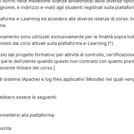
i iscritti nelle medesime istanze avvalendosi delle diverse tipolog
gnome, e indirizzo e-mail) agli studenti registrati sulla piattafor
attaforme e-Learning ed accedere alle diverse istanze di corso. In
rma.
nzionamento sono utilizzati esclusivamente per le finalità sopra i
visto dai corsi attivati sulla piattaforma e-Learning (*).
o dal progetto formativo per attività di controllo, certificazione d
a parte dell’utente quando questo non contrasti con quanto previs
docente titolare del corso.]
 di sistema (Apache) e log files applicativi (Moodle) nei quali v
trebbero essere le seguenti:
nnettersi alla piattaforma;
uscita.