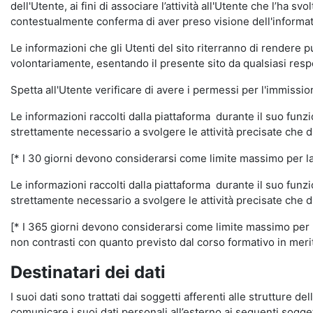
dell'Utente, ai fini di associare l’attività all'Utente che l’ha s
contestualmente conferma di aver preso visione dell'informat
Le informazioni che gli Utenti del sito riterranno di rendere 
volontariamente, esentando il presente sito da qualsiasi respon
Spetta all'Utente verificare di avere i permessi per l'immission
Le informazioni raccolti dalla piattaforma durante il suo funz
strettamente necessario a svolgere le attività precisate che d
[* I 30 giorni devono considerarsi come limite massimo per la c
Le informazioni raccolti dalla piattaforma durante il suo funzi
strettamente necessario a svolgere le attività precisate che d
[* I 365 giorni devono considerarsi come limite massimo per la
non contrasti con quanto previsto dal corso formativo in merito 
Destinatari dei dati
I suoi dati sono trattati dai soggetti afferenti alle strutture de
comunicare i suoi dati personali all’esterno ai seguenti soggett