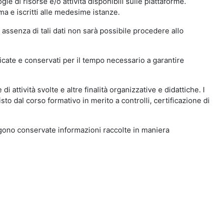
ie di risorse e/o attività disponibili sulle piattaforme.
ma e iscritti alle medesime istanze.
 assenza di tali dati non sarà possibile procedere allo
ndicate e conservati per il tempo necessario a garantire
i attività svolte e altre finalità organizzative e didattiche. I
to dal corso formativo in merito a controlli, certificazione di
engono conservate informazioni raccolte in maniera