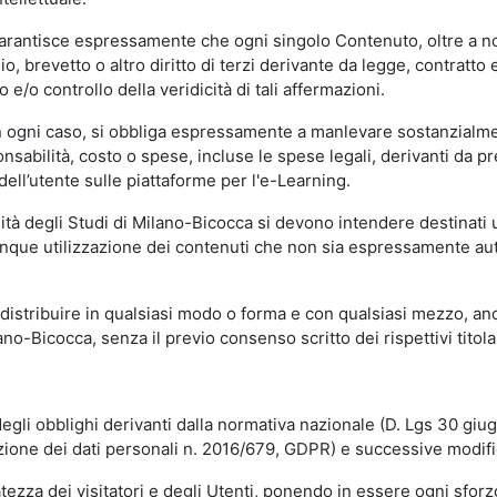
garantisce espressamente che ogni singolo Contenuto, oltre a no
hio, brevetto o altro diritto di terzi derivante da legge, contratt
/o controllo della veridicità di tali affermazioni.
in ogni caso, si obbliga espressamente a manlevare sostanzialme
abilità, costo o spese, incluse le spese legali, derivanti da pr
ell’utente sulle piattaforme per l'e-Learning.
sità degli Studi di Milano-Bicocca si devono intendere destinati
que utilizzazione dei contenuti che non sia espressamente autoriz
istribuire in qualsiasi modo o forma e con qualsiasi mezzo, anch
o-Bicocca, senza il previo consenso scritto dei rispettivi titolari
egli obblighi derivanti dalla normativa nazionale (D. Lgs 30 giu
zione dei dati personali n. 2016/679, GDPR) e successive modif
tezza dei visitatori e degli Utenti, ponendo in essere ogni sforzo