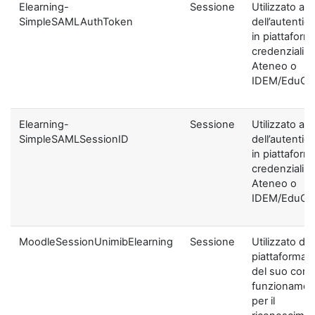
Elearning-
Sessione
Utilizzato ai f
SimpleSAMLAuthToken
dell’autentic
in piattaform
credenziali di
Ateneo o
IDEM/EduGA
Elearning-
Sessione
Utilizzato ai f
SimpleSAMLSessionID
dell’autentic
in piattaform
credenziali di
Ateneo o
IDEM/EduGA
MoodleSessionUnimibElearning
Sessione
Utilizzato dal
piattaforma ai
del suo corre
funzionamen
per il