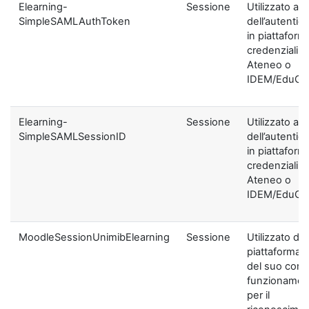
Elearning-
Sessione
Utilizzato ai f
SimpleSAMLAuthToken
dell’autentic
in piattaform
credenziali di
Ateneo o
IDEM/EduGA
Elearning-
Sessione
Utilizzato ai f
SimpleSAMLSessionID
dell’autentic
in piattaform
credenziali di
Ateneo o
IDEM/EduGA
MoodleSessionUnimibElearning
Sessione
Utilizzato dal
piattaforma ai
del suo corre
funzionamen
per il