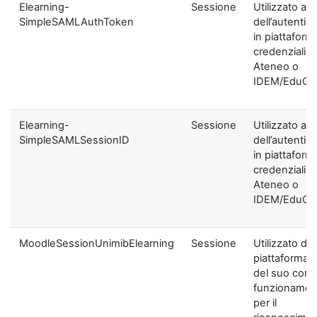
Elearning-
Sessione
Utilizzato ai f
SimpleSAMLAuthToken
dell’autentic
in piattaform
credenziali di
Ateneo o
IDEM/EduGA
Elearning-
Sessione
Utilizzato ai f
SimpleSAMLSessionID
dell’autentic
in piattaform
credenziali di
Ateneo o
IDEM/EduGA
MoodleSessionUnimibElearning
Sessione
Utilizzato dal
piattaforma ai
del suo corre
funzionamen
per il