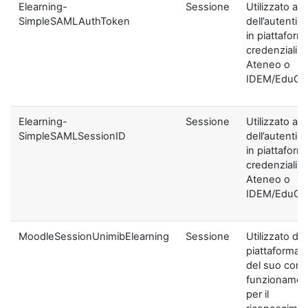
Elearning-
Sessione
Utilizzato ai f
SimpleSAMLAuthToken
dell’autentic
in piattaform
credenziali di
Ateneo o
IDEM/EduGA
Elearning-
Sessione
Utilizzato ai f
SimpleSAMLSessionID
dell’autentic
in piattaform
credenziali di
Ateneo o
IDEM/EduGA
MoodleSessionUnimibElearning
Sessione
Utilizzato dal
piattaforma ai
del suo corre
funzionamen
per il