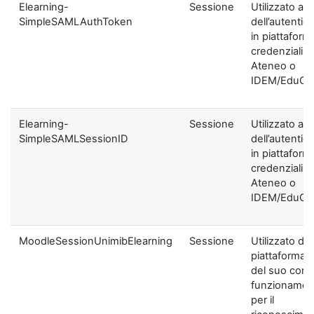
Elearning-
Sessione
Utilizzato ai f
SimpleSAMLAuthToken
dell’autentic
in piattaform
credenziali di
Ateneo o
IDEM/EduGA
Elearning-
Sessione
Utilizzato ai f
SimpleSAMLSessionID
dell’autentic
in piattaform
credenziali di
Ateneo o
IDEM/EduGA
MoodleSessionUnimibElearning
Sessione
Utilizzato dal
piattaforma ai
del suo corre
funzionamen
per il