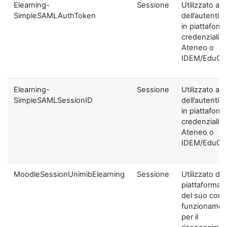
Elearning-
Sessione
Utilizzato ai f
SimpleSAMLAuthToken
dell’autentic
in piattaform
credenziali di
Ateneo o
IDEM/EduGA
Elearning-
Sessione
Utilizzato ai f
SimpleSAMLSessionID
dell’autentic
in piattaform
credenziali di
Ateneo o
IDEM/EduGA
MoodleSessionUnimibElearning
Sessione
Utilizzato dal
piattaforma ai
del suo corre
funzionamen
per il