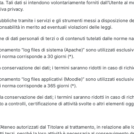
volta. Tali dati si intendono volontariamente forniti dall'Utente al 
iva privacy.
pubbliche tramite i servizi e gli strumenti messi a disposizione 
sabilità in merito ad eventuali violazioni delle leggi.
e di dati personali di terzi o di contenuti tutelati dalle norme na
ionamento “log files di sistema (Apache)” sono utilizzati esclusiv
i norma corrisponde a 30 giorni (*).
onservazione dei dati; i termini saranno ridotti in caso di richi
onamento “log files applicativi (Moodle)” sono utilizzati esclusi
i norma corrisponde a 365 giorni (*).
 conservazione dei dati; i termini saranno ridotti in caso di ri
a controlli, certificazione di attività svolte o altri elementi ogg
ll’Ateneo autorizzati dal Titolare al trattamento, in relazione alle
i terzi, perché la loro attività è necessaria al conseguimento del