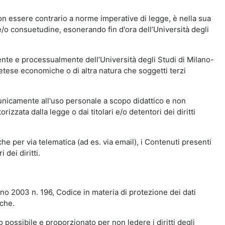
n essere contrario a norme imperative di legge, è nella sua
o e/o consuetudine, esonerando fin d'ora dell’Università degli
nte e processualmente dell’Università degli Studi di Milano-
etese economiche o di altra natura che soggetti terzi
 unicamente all'uso personale a scopo didattico e non
zata dalla legge o dai titolari e/o detentori dei diritti
e per via telematica (ad es. via email), i Contenuti presenti
 dei diritti.
gno 2003 n. 196, Codice in materia di protezione dei dati
iche.
 possibile e proporzionato per non ledere i diritti degli