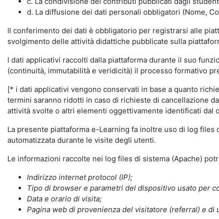
c. La condivisione dei contributi pubblicati dagli student
d. La diffusione dei dati personali obbligatori (Nome, Co
Il conferimento dei dati è obbligatorio per registrarsi alle pi
svolgimento delle attività didattiche pubblicate sulla piattafo
I dati applicativi raccolti dalla piattaforma durante il suo fu
(continuità, immutabilità e veridicità) il processo formativo pre
[* i dati applicativi vengono conservati in base a quanto richiest
termini saranno ridotti in caso di richieste di cancellazione d
attività svolte o altri elementi oggettivamente identificati dal 
La presente piattaforma e-Learning fa inoltre uso di log files
automatizzata durante le visite degli utenti.
Le informazioni raccolte nei log files di sistema (Apache) po
Indirizzo internet protocol (IP);
Tipo di browser e parametri del dispositivo usato per co
Data e orario di visita;
Pagina web di provenienza del visitatore (referral) e di 