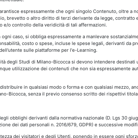
garantisce espressamente che ogni singolo Contenuto, oltre a no
hio, brevetto o altro diritto di terzi derivante da legge, contratt
/o controllo della veridicità di tali affermazioni.
in ogni caso, si obbliga espressamente a manlevare sostanzialme
abilità, costo o spese, incluse le spese legali, derivanti da pr
ell’utente sulle piattaforme per l'e-Learning.
sità degli Studi di Milano-Bicocca si devono intendere destinati
que utilizzazione dei contenuti che non sia espressamente autoriz
istribuire in qualsiasi modo o forma e con qualsiasi mezzo, anch
o-Bicocca, senza il previo consenso scritto dei rispettivi titolari
egli obblighi derivanti dalla normativa nazionale (D. Lgs 30 giu
zione dei dati personali n. 2016/679, GDPR) e successive modif
tezza dei visitatori e degli Utenti, ponendo in essere ogni sforzo