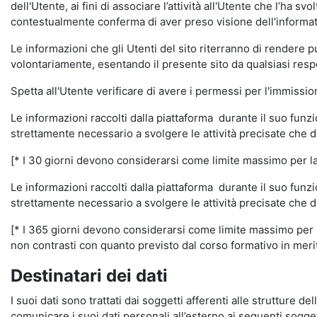
dell'Utente, ai fini di associare l’attività all'Utente che l’ha s
contestualmente conferma di aver preso visione dell'informat
Le informazioni che gli Utenti del sito riterranno di rendere 
volontariamente, esentando il presente sito da qualsiasi respon
Spetta all'Utente verificare di avere i permessi per l'immission
Le informazioni raccolti dalla piattaforma durante il suo funz
strettamente necessario a svolgere le attività precisate che d
[* I 30 giorni devono considerarsi come limite massimo per la c
Le informazioni raccolti dalla piattaforma durante il suo funzi
strettamente necessario a svolgere le attività precisate che d
[* I 365 giorni devono considerarsi come limite massimo per la
non contrasti con quanto previsto dal corso formativo in merito 
Destinatari dei dati
I suoi dati sono trattati dai soggetti afferenti alle strutture de
comunicare i suoi dati personali all’esterno ai seguenti soggett