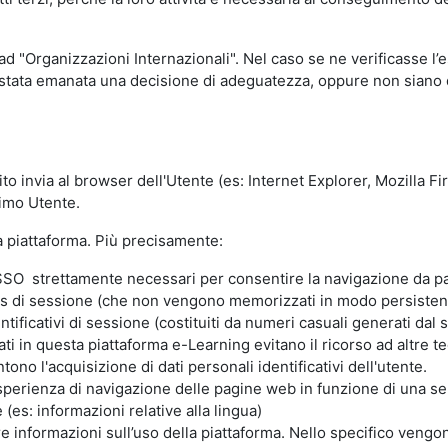
 ad "Organizzazioni Internazionali". Nel caso se ne verificasse l’
ia stata emanata una decisione di adeguatezza, oppure non siano d
ito invia al browser dell'Utente (es: Internet Explorer, Mozilla 
simo Utente.
la piattaforma. Più precisamente:
SO strettamente necessari per consentire la navigazione da part
s di sessione (che non vengono memorizzati in modo persistent
ntificativi di sessione (costituiti da numeri casuali generati dal
zzati in questa piattaforma e-Learning evitano il ricorso ad altre
ono l'acquisizione di dati personali identificativi dell'utente.
'esperienza di navigazione delle pagine web in funzione di una seri
(es: informazioni relative alla lingua)
are informazioni sull’uso della piattaforma. Nello specifico vengo