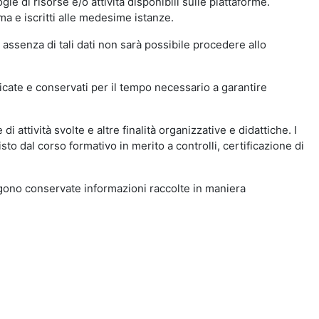
ie di risorse e/o attività disponibili sulle piattaforme.
ma e iscritti alle medesime istanze.
 assenza di tali dati non sarà possibile procedere allo
ndicate e conservati per il tempo necessario a garantire
i attività svolte e altre finalità organizzative e didattiche. I
to dal corso formativo in merito a controlli, certificazione di
engono conservate informazioni raccolte in maniera