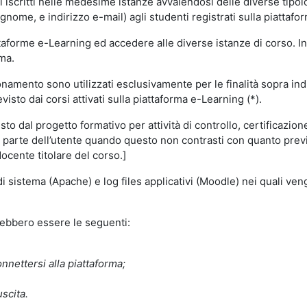
i iscritti nelle medesime istanze avvalendosi delle diverse tipolog
gnome, e indirizzo e-mail) agli studenti registrati sulla piattafor
attaforme e-Learning ed accedere alle diverse istanze di corso. In
rma.
nzionamento sono utilizzati esclusivamente per le finalità sopra i
visto dai corsi attivati sulla piattaforma e-Learning (*).
o dal progetto formativo per attività di controllo, certificazione d
a parte dell’utente quando questo non contrasti con quanto previs
docente titolare del corso.]
 di sistema (Apache) e log files applicativi (Moodle) nei quali v
trebbero essere le seguenti:
nnettersi alla piattaforma;
uscita.