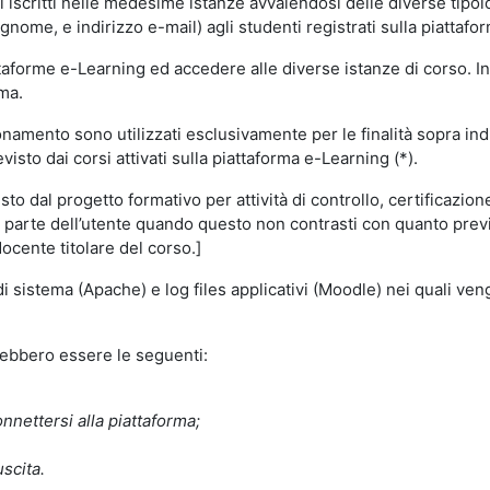
i iscritti nelle medesime istanze avvalendosi delle diverse tipolog
gnome, e indirizzo e-mail) agli studenti registrati sulla piattafor
attaforme e-Learning ed accedere alle diverse istanze di corso. In
rma.
nzionamento sono utilizzati esclusivamente per le finalità sopra i
visto dai corsi attivati sulla piattaforma e-Learning (*).
o dal progetto formativo per attività di controllo, certificazione d
a parte dell’utente quando questo non contrasti con quanto previs
docente titolare del corso.]
 di sistema (Apache) e log files applicativi (Moodle) nei quali v
trebbero essere le seguenti:
nnettersi alla piattaforma;
uscita.