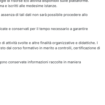
ie di risorse e/o attività disponibili sulle piattaforme.
ma e iscritti alle medesime istanze.
 assenza di tali dati non sarà possibile procedere allo
ndicate e conservati per il tempo necessario a garantire
i attività svolte e altre finalità organizzative e didattiche. I
to dal corso formativo in merito a controlli, certificazione di
engono conservate informazioni raccolte in maniera