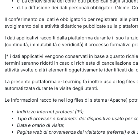
c. La condivisione dei contributi pubblicati dagli student
d. La diffusione dei dati personali obbligatori (Nome, Co
Il conferimento dei dati è obbligatorio per registrarsi alle pi
svolgimento delle attività didattiche pubblicate sulla piattafo
I dati applicativi raccolti dalla piattaforma durante il suo fu
(continuità, immutabilità e veridicità) il processo formativo pre
[* i dati applicativi vengono conservati in base a quanto richiest
termini saranno ridotti in caso di richieste di cancellazione d
attività svolte o altri elementi oggettivamente identificati dal 
La presente piattaforma e-Learning fa inoltre uso di log files
automatizzata durante le visite degli utenti.
Le informazioni raccolte nei log files di sistema (Apache) po
Indirizzo internet protocol (IP);
Tipo di browser e parametri del dispositivo usato per co
Data e orario di visita;
Pagina web di provenienza del visitatore (referral) e di 