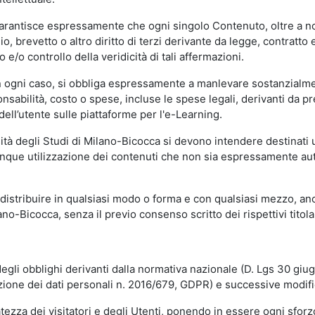
garantisce espressamente che ogni singolo Contenuto, oltre a no
hio, brevetto o altro diritto di terzi derivante da legge, contratt
/o controllo della veridicità di tali affermazioni.
in ogni caso, si obbliga espressamente a manlevare sostanzialme
abilità, costo o spese, incluse le spese legali, derivanti da pr
ell’utente sulle piattaforme per l'e-Learning.
sità degli Studi di Milano-Bicocca si devono intendere destinati
que utilizzazione dei contenuti che non sia espressamente autoriz
istribuire in qualsiasi modo o forma e con qualsiasi mezzo, anch
o-Bicocca, senza il previo consenso scritto dei rispettivi titolari
egli obblighi derivanti dalla normativa nazionale (D. Lgs 30 giu
zione dei dati personali n. 2016/679, GDPR) e successive modif
tezza dei visitatori e degli Utenti, ponendo in essere ogni sforzo