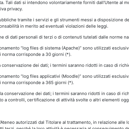
volta. Tali dati si intendono volontariamente forniti dall'Utente al 
iva privacy.
pubbliche tramite i servizi e gli strumenti messi a disposizione 
sabilità in merito ad eventuali violazioni delle leggi.
e di dati personali di terzi o di contenuti tutelati dalle norme na
ionamento “log files di sistema (Apache)” sono utilizzati esclusiv
i norma corrisponde a 30 giorni (*).
onservazione dei dati; i termini saranno ridotti in caso di richi
onamento “log files applicativi (Moodle)” sono utilizzati esclusi
i norma corrisponde a 365 giorni (*).
 conservazione dei dati; i termini saranno ridotti in caso di ri
a controlli, certificazione di attività svolte o altri elementi ogg
ll’Ateneo autorizzati dal Titolare al trattamento, in relazione alle
i terzi, perché la loro attività è necessaria al conseguimento del