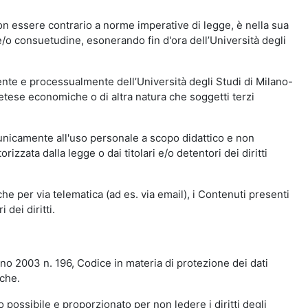
n essere contrario a norme imperative di legge, è nella sua
o e/o consuetudine, esonerando fin d'ora dell’Università degli
nte e processualmente dell’Università degli Studi di Milano-
etese economiche o di altra natura che soggetti terzi
 unicamente all'uso personale a scopo didattico e non
zata dalla legge o dai titolari e/o detentori dei diritti
e per via telematica (ad es. via email), i Contenuti presenti
 dei diritti.
gno 2003 n. 196, Codice in materia di protezione dei dati
iche.
 possibile e proporzionato per non ledere i diritti degli