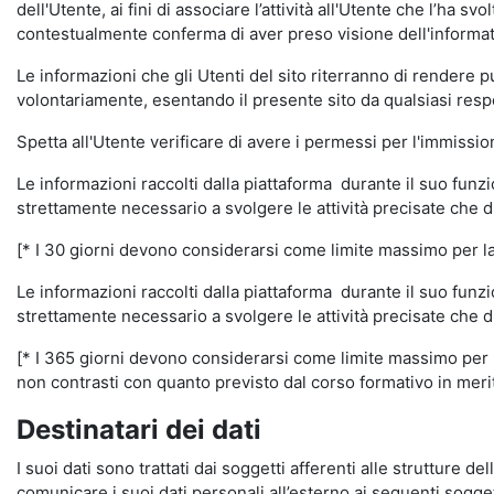
dell'Utente, ai fini di associare l’attività all'Utente che l’ha s
contestualmente conferma di aver preso visione dell'informat
Le informazioni che gli Utenti del sito riterranno di rendere 
volontariamente, esentando il presente sito da qualsiasi respon
Spetta all'Utente verificare di avere i permessi per l'immission
Le informazioni raccolti dalla piattaforma durante il suo funz
strettamente necessario a svolgere le attività precisate che d
[* I 30 giorni devono considerarsi come limite massimo per la c
Le informazioni raccolti dalla piattaforma durante il suo funzi
strettamente necessario a svolgere le attività precisate che d
[* I 365 giorni devono considerarsi come limite massimo per la
non contrasti con quanto previsto dal corso formativo in merito 
Destinatari dei dati
I suoi dati sono trattati dai soggetti afferenti alle strutture de
comunicare i suoi dati personali all’esterno ai seguenti soggett