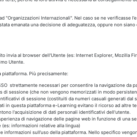
 ad "Organizzazioni Internazionali". Nel caso se ne verificasse l’
ia stata emanata una decisione di adeguatezza, oppure non siano d
ito invia al browser dell'Utente (es: Internet Explorer, Mozilla 
simo Utente.
la piattaforma. Più precisamente:
SO strettamente necessari per consentire la navigazione da part
s di sessione (che non vengono memorizzati in modo persistent
ntificativi di sessione (costituiti da numeri casuali generati dal
zzati in questa piattaforma e-Learning evitano il ricorso ad altre
ono l'acquisizione di dati personali identificativi dell'utente.
'esperienza di navigazione delle pagine web in funzione di una seri
(es: informazioni relative alla lingua)
are informazioni sull’uso della piattaforma. Nello specifico vengo