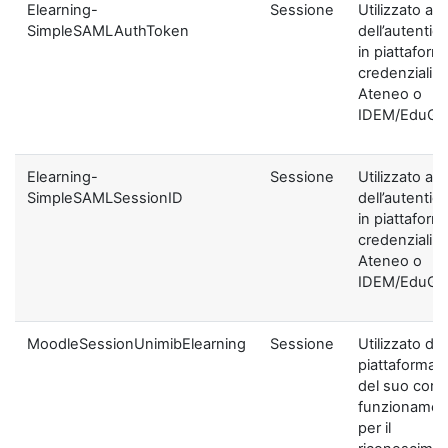
Elearning-
Sessione
Utilizzato ai f
SimpleSAMLAuthToken
dell’autentic
in piattaform
credenziali di
Ateneo o
IDEM/EduGA
Elearning-
Sessione
Utilizzato ai f
SimpleSAMLSessionID
dell’autentic
in piattaform
credenziali di
Ateneo o
IDEM/EduGA
MoodleSessionUnimibElearning
Sessione
Utilizzato dal
piattaforma ai
del suo corre
funzionamen
per il