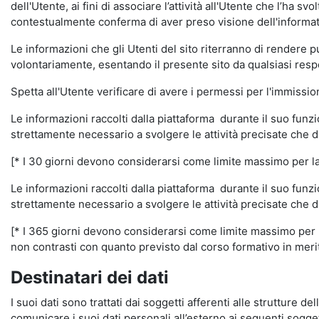
dell'Utente, ai fini di associare l’attività all'Utente che l’ha s
contestualmente conferma di aver preso visione dell'informat
Le informazioni che gli Utenti del sito riterranno di rendere 
volontariamente, esentando il presente sito da qualsiasi respon
Spetta all'Utente verificare di avere i permessi per l'immission
Le informazioni raccolti dalla piattaforma durante il suo funz
strettamente necessario a svolgere le attività precisate che d
[* I 30 giorni devono considerarsi come limite massimo per la c
Le informazioni raccolti dalla piattaforma durante il suo funzi
strettamente necessario a svolgere le attività precisate che d
[* I 365 giorni devono considerarsi come limite massimo per la
non contrasti con quanto previsto dal corso formativo in merito 
Destinatari dei dati
I suoi dati sono trattati dai soggetti afferenti alle strutture de
comunicare i suoi dati personali all’esterno ai seguenti soggett