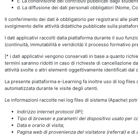
c. La condivisione dei contributi pubblicati dagli student
d. La diffusione dei dati personali obbligatori (Nome, Co
Il conferimento dei dati è obbligatorio per registrarsi alle pi
svolgimento delle attività didattiche pubblicate sulla piattafo
I dati applicativi raccolti dalla piattaforma durante il suo fu
(continuità, immutabilità e veridicità) il processo formativo pre
[* i dati applicativi vengono conservati in base a quanto richiest
termini saranno ridotti in caso di richieste di cancellazione d
attività svolte o altri elementi oggettivamente identificati dal 
La presente piattaforma e-Learning fa inoltre uso di log files
automatizzata durante le visite degli utenti.
Le informazioni raccolte nei log files di sistema (Apache) po
Indirizzo internet protocol (IP);
Tipo di browser e parametri del dispositivo usato per co
Data e orario di visita;
Pagina web di provenienza del visitatore (referral) e di 