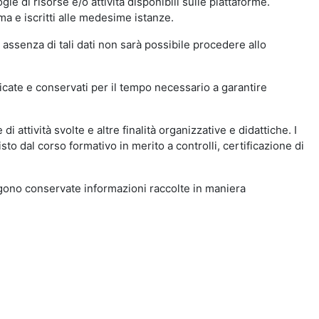
ie di risorse e/o attività disponibili sulle piattaforme.
ma e iscritti alle medesime istanze.
 assenza di tali dati non sarà possibile procedere allo
ndicate e conservati per il tempo necessario a garantire
i attività svolte e altre finalità organizzative e didattiche. I
to dal corso formativo in merito a controlli, certificazione di
engono conservate informazioni raccolte in maniera