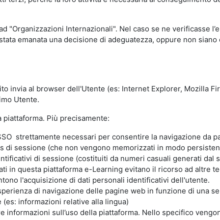
 ad "Organizzazioni Internazionali". Nel caso se ne verificasse l’
ia stata emanata una decisione di adeguatezza, oppure non siano d
ito invia al browser dell'Utente (es: Internet Explorer, Mozilla 
simo Utente.
la piattaforma. Più precisamente:
SO strettamente necessari per consentire la navigazione da part
s di sessione (che non vengono memorizzati in modo persistent
ntificativi di sessione (costituiti da numeri casuali generati dal
zzati in questa piattaforma e-Learning evitano il ricorso ad altre
ono l'acquisizione di dati personali identificativi dell'utente.
'esperienza di navigazione delle pagine web in funzione di una seri
(es: informazioni relative alla lingua)
are informazioni sull’uso della piattaforma. Nello specifico vengo