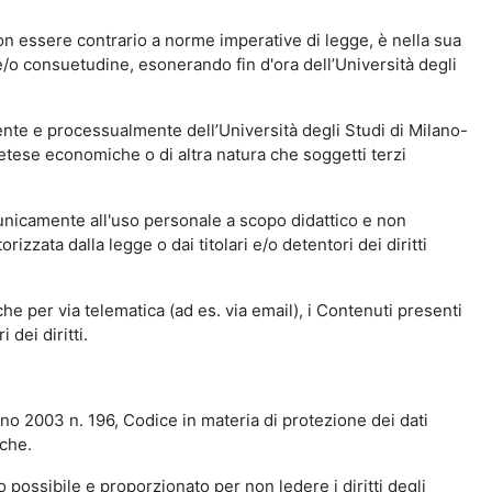
n essere contrario a norme imperative di legge, è nella sua
o e/o consuetudine, esonerando fin d'ora dell’Università degli
nte e processualmente dell’Università degli Studi di Milano-
etese economiche o di altra natura che soggetti terzi
 unicamente all'uso personale a scopo didattico e non
zata dalla legge o dai titolari e/o detentori dei diritti
e per via telematica (ad es. via email), i Contenuti presenti
 dei diritti.
gno 2003 n. 196, Codice in materia di protezione dei dati
iche.
 possibile e proporzionato per non ledere i diritti degli