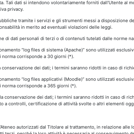
volta. Tali dati si intendono volontariamente forniti dall'Utente al 
iva privacy.
pubbliche tramite i servizi e gli strumenti messi a disposizione 
sabilità in merito ad eventuali violazioni delle leggi.
e di dati personali di terzi o di contenuti tutelati dalle norme na
ionamento “log files di sistema (Apache)” sono utilizzati esclusiv
i norma corrisponde a 30 giorni (*).
onservazione dei dati; i termini saranno ridotti in caso di richi
onamento “log files applicativi (Moodle)” sono utilizzati esclusi
i norma corrisponde a 365 giorni (*).
 conservazione dei dati; i termini saranno ridotti in caso di ri
a controlli, certificazione di attività svolte o altri elementi ogg
ll’Ateneo autorizzati dal Titolare al trattamento, in relazione alle
i terzi, perché la loro attività è necessaria al conseguimento del