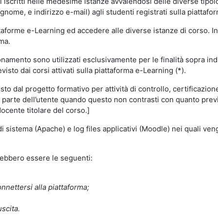
i iscritti nelle medesime istanze avvalendosi delle diverse tipolog
gnome, e indirizzo e-mail) agli studenti registrati sulla piattafor
attaforme e-Learning ed accedere alle diverse istanze di corso. In
rma.
nzionamento sono utilizzati esclusivamente per le finalità sopra i
visto dai corsi attivati sulla piattaforma e-Learning (*).
o dal progetto formativo per attività di controllo, certificazione d
a parte dell’utente quando questo non contrasti con quanto previs
docente titolare del corso.]
 di sistema (Apache) e log files applicativi (Moodle) nei quali v
trebbero essere le seguenti:
nnettersi alla piattaforma;
uscita.