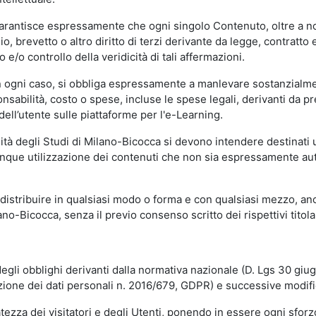
garantisce espressamente che ogni singolo Contenuto, oltre a no
hio, brevetto o altro diritto di terzi derivante da legge, contratt
/o controllo della veridicità di tali affermazioni.
in ogni caso, si obbliga espressamente a manlevare sostanzialme
abilità, costo o spese, incluse le spese legali, derivanti da pr
ell’utente sulle piattaforme per l'e-Learning.
sità degli Studi di Milano-Bicocca si devono intendere destinati
que utilizzazione dei contenuti che non sia espressamente autoriz
istribuire in qualsiasi modo o forma e con qualsiasi mezzo, anch
o-Bicocca, senza il previo consenso scritto dei rispettivi titolari
egli obblighi derivanti dalla normativa nazionale (D. Lgs 30 giu
zione dei dati personali n. 2016/679, GDPR) e successive modif
tezza dei visitatori e degli Utenti, ponendo in essere ogni sforzo