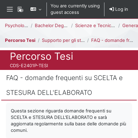
Skip to main content
You are currently using
Log in
guest access
Side panel
Percorso della pagina
Psychology
Bachelor Degree
Scienze e Tecniche Psicologiche [E2403P - E2401P]
General 
Percorso Tesi
Supporto per gli studenti
FAQ - domande frequenti su SCELTA e STESURA DELL'ELABORATO
Course full name
Percorso Tesi
Course ID number
CDS-E2401P-TESI
FAQ - domande frequenti su SCELTA e
STESURA DELL'ELABORATO
Completion requirements
Questa sezione riguarda domande frequenti su
SCELTA e STESURA DELL'ELABORATO e sarà
aggiornata regolarmente sulla base delle domande più
comuni.