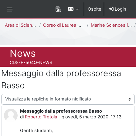
Vai al contenuto principale
Ospite
Login
Pannello laterale
Percorso della pagina
Area di Scienze
Corso di Laurea Magistrale
Marine Sciences [F7504Q - F7502Q]
Titolo del corso
News
Codice identificativo del corso
CDS-F7504Q-NEWS
Messaggio dalla professoressa
Basso
Modalità visualizzazione
Messaggio dalla professoressa Basso
Numero di risposte: 0
di
Roberto Tretola
-
giovedì, 5 marzo 2020, 17:13
Gentili studenti,