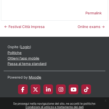
Permalink
← Festival Città Impresa
Online exams →
Ospite (
Login
)
Politiche
Ottieni l'app mobile
Passa al tema standard
Powered by
Moodle
x
Se prosegui nella navigazione del sito, ne accetti le politiche:
© 2026 Università degli Studi di Milano-Bicocca
Condizioni di utilizzo e trattamento dei dati