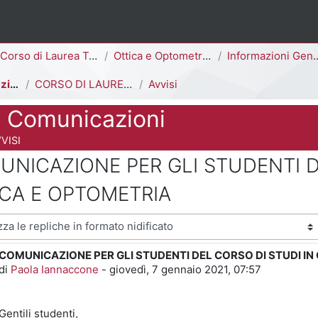
ina
Corso di Laurea Triennale
Ottica e Optometria [E3006Q - E3002Q]
Informazioni Generali del Corso di Studi
Avvisi e Comunicazioni
CORSO DI LAUREA IN OTTICA E OPTOMETRIA
Avvisi
e Comunicazioni
 del corso
VISI
NICAZIONE PER GLI STUDENTI D
ICA E OPTOMETRIA
visualizzazione
COMUNICAZIONE PER GLI STUDENTI DEL CORSO DI STUDI IN
Numero di risposte: 0
di
Paola Iannaccone
-
giovedì, 7 gennaio 2021, 07:57
Gentili studenti,