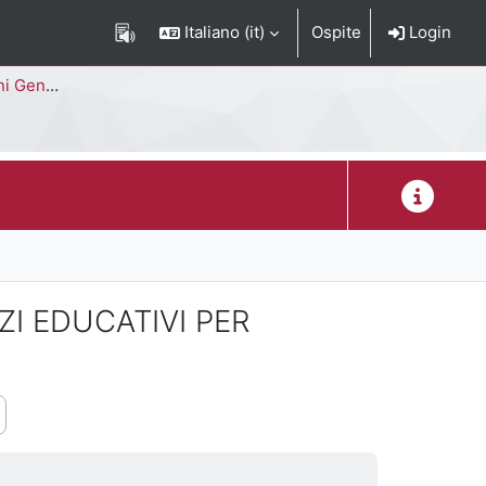
Italiano ‎(it)‎
Ospite
Login
Corso di Studi
Descrizion
ZI EDUCATIVI PER