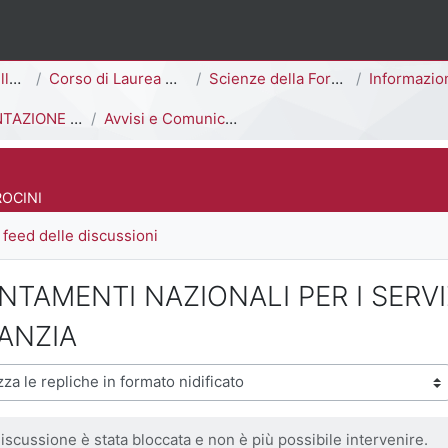
ina
Area di Scienze della Formazione
Corso di Laurea Magistrale a Ciclo Unico (5 anni)
Scienze della Formazione Primaria [G8501R]
Informazioni Generali del 
OCINIO E INFORMAZIONI UTILI
Avvisi e Comunicazioni generali
 del corso
ROCINI
feed delle discussioni
NTAMENTI NAZIONALI PER I SERVI
FANZIA
visualizzazione
iscussione è stata bloccata e non è più possibile intervenire.