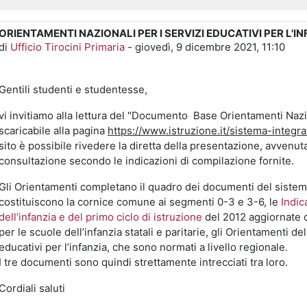
ORIENTAMENTI NAZIONALI PER I SERVIZI EDUCATIVI PER L'I
Numero di risposte: 0
di
Ufficio Tirocini Primaria
-
giovedì, 9 dicembre 2021, 11:10
Gentili studenti e studentesse,
vi invitiamo alla lettura del "Documento Base Orientamenti Nazion
scaricabile alla pagina
https://www.istruzione.it/sistema-integr
sito è possibile rivedere la diretta della presentazione, avvenut
consultazione secondo le indicazioni di compilazione fornite.
Gli Orientamenti completano il quadro dei documenti del sistem
costituiscono la cornice comune ai segmenti 0-3 e 3-6, le
Indic
dell’infanzia e del primo ciclo di istruzione
del 2012 aggiornate 
per le scuole dell’infanzia statali e paritarie, gli Orientamenti d
educativi per l’infanzia, che sono normati a livello regionale.
I tre documenti sono quindi strettamente intrecciati tra loro.
Cordiali saluti