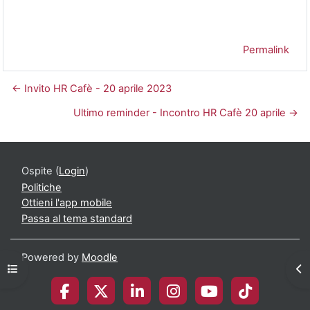
Permalink
← Invito HR Cafè - 20 aprile 2023
Ultimo reminder - Incontro HR Cafè 20 aprile →
Ospite (
Login
)
Politiche
Ottieni l'app mobile
Passa al tema standard
Powered by
Moodle
Apri indice del corso
Apr