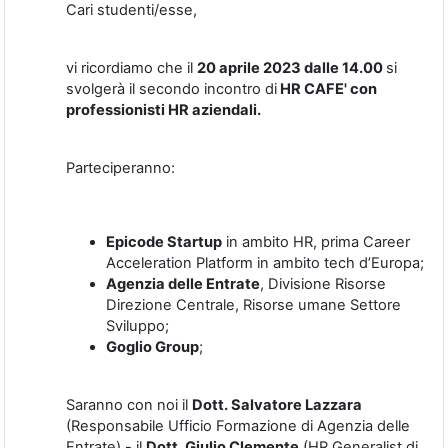
Cari studenti/esse,
vi ricordiamo che il
20 aprile 2023 dalle 14.00
si
svolgerà il secondo incontro di
HR CAFE' con
professionisti HR aziendali.
Parteciperanno:
Epicode Startup
in ambito HR, prima Career
Acceleration Platform in ambito tech d’Europa;
Agenzia delle Entrate
, Divisione Risorse
Direzione Centrale, Risorse umane Settore
Sviluppo;
Goglio Group
;
Saranno con noi il
Dott. Salvatore Lazzara
(Responsabile Ufficio Formazione di Agenzia delle
Entrate) - il
Dott. Giulio Clemente
(HR Generalist di