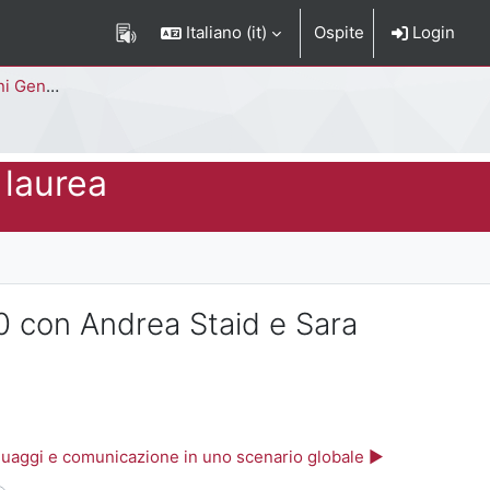
Italiano ‎(it)‎
Ospite
Login
Corso di Studi
 laurea
00 con Andrea Staid e Sara
inguaggi e comunicazione in uno scenario globale ▶︎