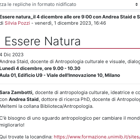
visualizzazione
Essere natura_il 4 dicembre alle ore 9:00 con Andrea Staid e 
Numero di risposte: 0
di
Silvia Pozzi
-
venerdì, 1 dicembre 2023, 16:46
Essere Natura
4 Dic 2023
Andrea Staid, docente di Antropologia culturale e visuale, dial
Lunedì 4 dicembre, ore 9.00 - 10.30
Aula 01, Edificio U9 - Viale dell'Innovazione 10, Milano
Sara Zambotti,
docente di antropologia culturale, ideatrice e co
con
Andrea Staid
, dottore di ricerca PhD, docente di Antropolo
Meltemi la collana Biblioteca/Antropologia.
C'è bisogno di uno sguardo antropologico per cambiare il mondo,
migliorarlo!
Qui trovate la locandina:
https://www.formazione.unimib.it/sites