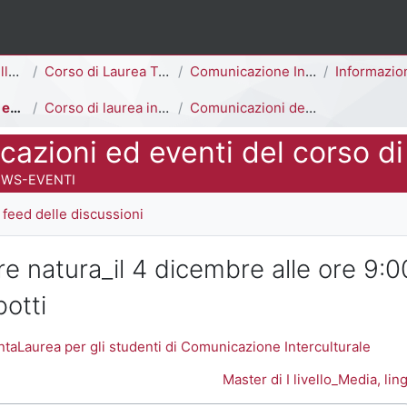
ina
Area di Scienze della Formazione
Corso di Laurea Triennale
Comunicazione Interculturale [E2002R - E2001R]
Informazioni Generali del 
Comunicazioni ed eventi del corso di laurea
Corso di laurea in Comunicazione Interculturale
Comunicazioni del Corso di Laurea
azioni ed eventi del corso di
 del corso
EWS-EVENTI
feed delle discussioni
re natura_il 4 dicembre alle ore 9:
otti
ntaLaurea per gli studenti di Comunicazione Interculturale
Master di I livello_Media, l