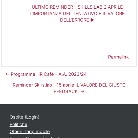
ULTIMO REMINDER - SKILLS.LAB 2 APRILE
L'IMPORTANZA DEL TENTATIVO E IL VALORE
DELL'ERRORE ►
Permalink
← Programma HR Cafè - A.A. 2023/24
Reminder Skills.lab - 15 aprile IL VALORE DEL GIUSTO
FEEDBACK →
Ospite (
Login
)
Politiche
Ottieni l'app mobile