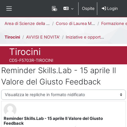
Vai al contenuto principale
Ospite
Login
Pannello laterale
Percorso della pagina
Area di Scienze della Formazione
Corso di Laurea Magistrale
Formazione e Sviluppo delle Risorse Umane [F
Tirocini
AVVISI E NOVITA'
Iniziative e opportunità di tirocinio
Titolo del corso
Tirocini
Codice identificativo del corso
CDS-F5703R-TIROCINI
Reminder Skills.Lab - 15 aprile Il
Valore del Giusto Feedback
Modalità visualizzazione
Reminder Skills.Lab - 15 aprile Il Valore del Giusto
Numero di risposte: 0
Feedback