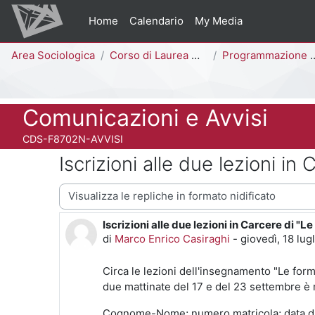
Vai al contenuto principale
Home
Calendario
My Media
Percorso della pagina
Area Sociologica
Corso di Laurea Magistrale
Programmazione e Gestione delle Politiche e dei Servizi Sociali [F8702N - F8701N]
Titolo del corso
Comunicazioni e Avvisi
Codice identificativo del corso
CDS-F8702N-AVVISI
Iscrizioni alle due lezioni i
Modalità visualizzazione
Iscrizioni alle due lezioni in Carcere di "
Numero di risposte: 0
di
Marco Enrico Casiraghi
-
giovedì, 18 lug
Circa le lezioni dell'insegnamento "Le form
due mattinate del 17 e del 23 settembre è 
Cognome-Nome; numero matricola; data di nas