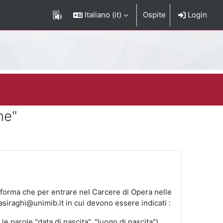
Italiano ‎(it)‎
Ospite
Login
ne"
informa che per entrare nel Carcere di Opera nelle
asiraghi@unimib.it in cui devono essere indicati :
parole "data di nascita", "luogo di nascita").