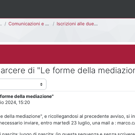
Comunicazioni e Avvisi
Iscrizioni alle due lezioni in Carcere di "Le forme della mediazione"
n Carcere di "Le forme della mediazio
Le forme della mediazione"
lio 2024, 15:20
e della mediazione", e ricollegandosi al precedente avviso, si 
necessario inviare, entro martedì 23 luglio,
una mail a : marco.c
cita; luogo di nascita; (in questa sequenza e senza scrivere le 