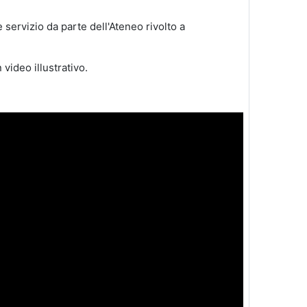
 servizio da parte dell'Ateneo rivolto a
 video illustrativo.
roduci