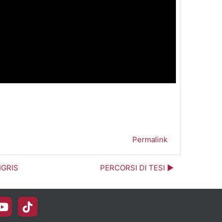
eo
Permalink
IGRIS
PERCORSI DI TESI ▶︎