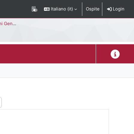
Italiano ‎(it)‎
Ospite
Login
Corso di Studi
Descrizion