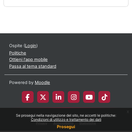
Ospite (
Login
)
Politiche
Ottieni l'app mobile
Passa al tema standard
Powered by
Moodle
x
© 2026 Università degli Studi di Milano-Bicocca
Se prosegui nella navigazione del sito, ne accetti le politiche:
Condizioni di utilizzo e trattamento dei dati
Privacy
Accessibilità
Statistiche
Prosegui