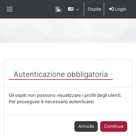
Vai al contenuto principale
Ospite
Login
Pannello laterale
Percorso della pagina
Autenticazione obbligatoria
Gli ospiti non possono visualizzare i profili degli utenti.
Per proseguire è necessario autenticarsi.
Annulla
Continua