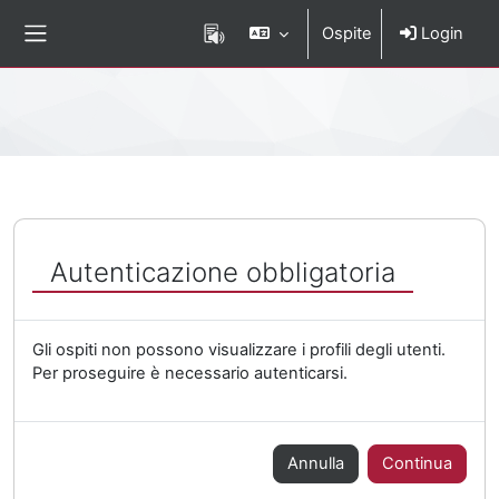
Vai al contenuto principale
Ospite
Login
Pannello laterale
Percorso della pagina
Autenticazione obbligatoria
Gli ospiti non possono visualizzare i profili degli utenti.
Per proseguire è necessario autenticarsi.
Annulla
Continua