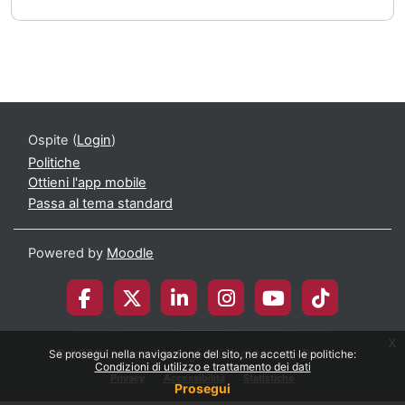
Ospite (
Login
)
Politiche
Ottieni l'app mobile
Passa al tema standard
Powered by
Moodle
x
© 2026 Università degli Studi di Milano-Bicocca
Se prosegui nella navigazione del sito, ne accetti le politiche:
Condizioni di utilizzo e trattamento dei dati
Privacy
Accessibilità
Statistiche
Prosegui