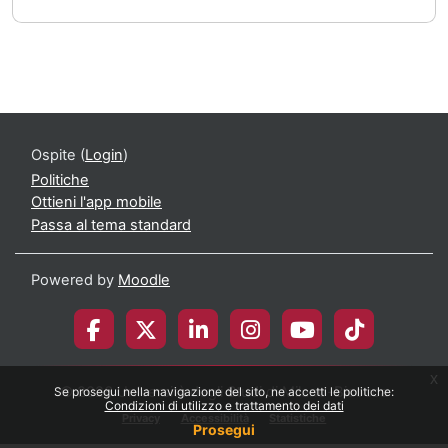
Ospite (
Login
)
Politiche
Ottieni l'app mobile
Passa al tema standard
Powered by
Moodle
x
© 2026 Università degli Studi di Milano-Bicocca
Se prosegui nella navigazione del sito, ne accetti le politiche:
Condizioni di utilizzo e trattamento dei dati
Privacy
Accessibilità
Statistiche
Prosegui