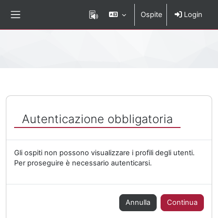
Vai al contenuto principale
Ospite
Login
Pannello laterale
Percorso della pagina
Autenticazione obbligatoria
Gli ospiti non possono visualizzare i profili degli utenti.
Per proseguire è necessario autenticarsi.
Annulla
Continua