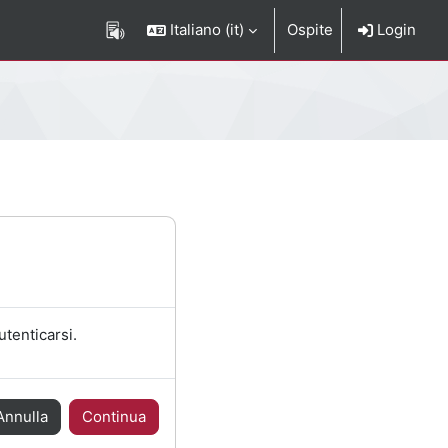
Italiano ‎(it)‎
Ospite
Login
utenticarsi.
Annulla
Continua