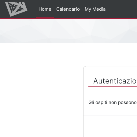
Vai al contenuto principale
Home
Calendario
My Media
Percorso della pagina
Autenticazio
Gli ospiti non possono 