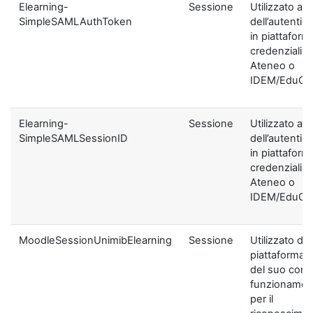
Elearning-
Sessione
Utilizzato ai f
SimpleSAMLAuthToken
dell’autentic
in piattaform
credenziali di
Ateneo o
IDEM/EduGA
Elearning-
Sessione
Utilizzato ai f
SimpleSAMLSessionID
dell’autentic
in piattaform
credenziali di
Ateneo o
IDEM/EduGA
MoodleSessionUnimibElearning
Sessione
Utilizzato dal
piattaforma ai
del suo corre
funzionamen
per il