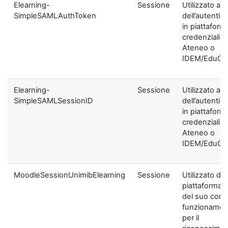
Elearning-
Sessione
Utilizzato ai f
SimpleSAMLAuthToken
dell’autentic
in piattaform
credenziali di
Ateneo o
IDEM/EduGA
Elearning-
Sessione
Utilizzato ai f
SimpleSAMLSessionID
dell’autentic
in piattaform
credenziali di
Ateneo o
IDEM/EduGA
MoodleSessionUnimibElearning
Sessione
Utilizzato dal
piattaforma ai
del suo corre
funzionamen
per il