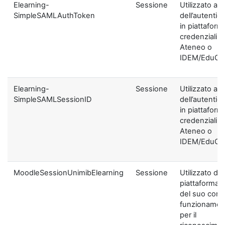
Elearning-
Sessione
Utilizzato ai f
SimpleSAMLAuthToken
dell’autentic
in piattaform
credenziali di
Ateneo o
IDEM/EduGA
Elearning-
Sessione
Utilizzato ai f
SimpleSAMLSessionID
dell’autentic
in piattaform
credenziali di
Ateneo o
IDEM/EduGA
MoodleSessionUnimibElearning
Sessione
Utilizzato dal
piattaforma ai
del suo corre
funzionamen
per il